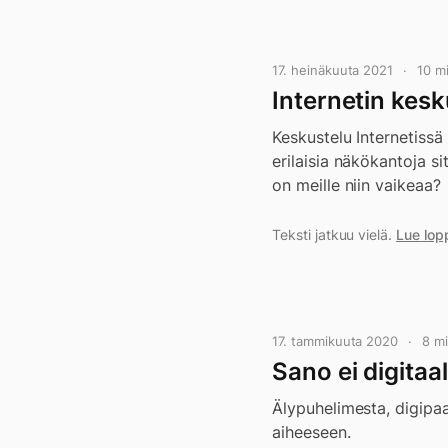
17. heinäkuuta 2021
10 m
Internetin kesk
Keskustelu Internetiss
erilaisia näkökantoja s
on meille niin vaikeaa?
Teksti jatkuu vielä.
Lue lop
17. tammikuuta 2020
8 m
Sano ei digitaa
Älypuhelimesta, digipa
aiheeseen.