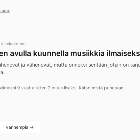
puun.
n lukukokemus
den avulla kuunnella musiikkia ilmaiseks
vähenevät ja vähenevät, mutta onneksi sentään jotain on tarjo
a.
iimeksi 9 vuotta sitten 2 muun lisäksi.
Katso mistä puhutaan.
vanhempia →