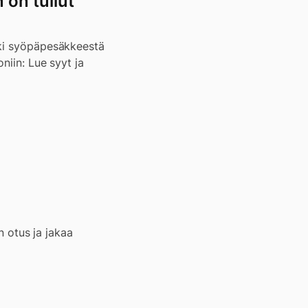
on tullut
eki syöpäpesäkkeestä
niin: Lue syyt ja
n otus ja jakaa