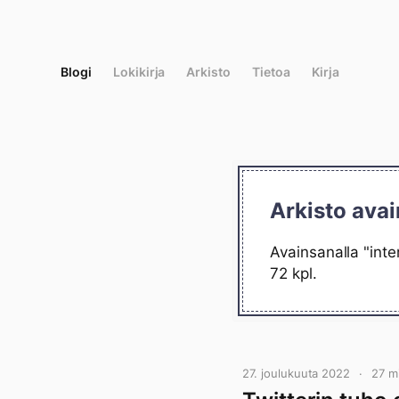
Siirry
suoraan
sisältöön
Blogi
Lokikirja
Arkisto
Tietoa
Kirja
Arkisto avai
Avainsanalla "inte
72 kpl.
27. joulukuuta 2022
27 m