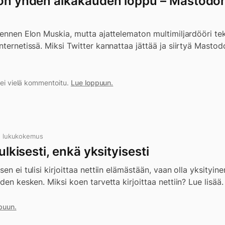
 on yhden aikakauden loppu – Mastodon 
n ennen Elon Muskia, mutta ajattelematon multimiljardööri t
ternetissä. Miksi Twitter kannattaa jättää ja siirtyä Mastodo
a ei vielä kommentoitu.
Lue loppuun.
n lukukokemus
julkisesti, enkä yksityisesti
en ei tulisi kirjoittaa nettiin elämästään, vaan olla yksityine
den kesken. Miksi koen tarvetta kirjoittaa nettiin? Lue lisää.
puun.