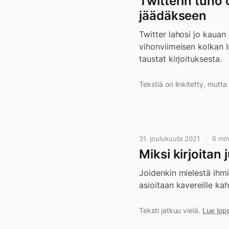
Twitterin tuho
jäädäkseen
Twitter lahosi jo kaua
vihonviimeisen kolkan In
taustat kirjoituksesta.
Tekstiä on linkitetty, mutt
31. joulukuuta 2021
6 mi
Miksi kirjoitan 
Joidenkin mielestä ihmis
asioitaan kavereille kah
Teksti jatkuu vielä.
Lue lop