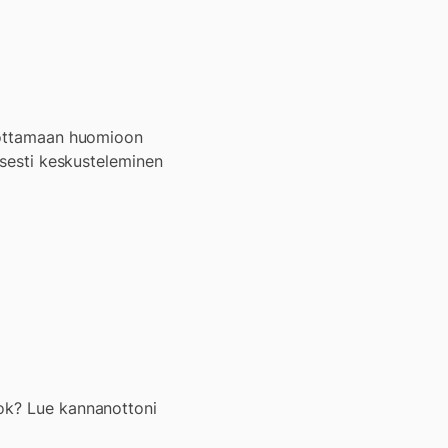
ä ottamaan huomioon
isesti keskusteleminen
ook? Lue kannanottoni