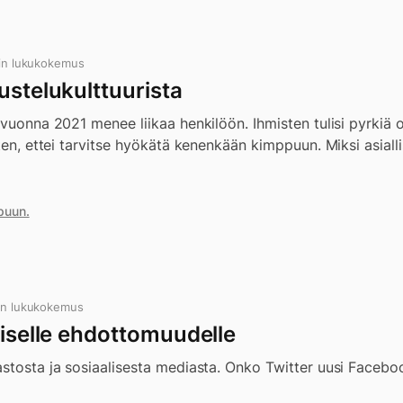
in lukukokemus
ustelukulttuurista
ä vuonna 2021 menee liikaa henkilöön. Ihmisten tulisi pyrki
iten, ettei tarvitse hyökätä kenenkään kimppuun. Miksi asiall
puun.
in lukukokemus
liselle ehdottomuudelle
astosta ja sosiaalisesta mediasta. Onko Twitter uusi Faceb