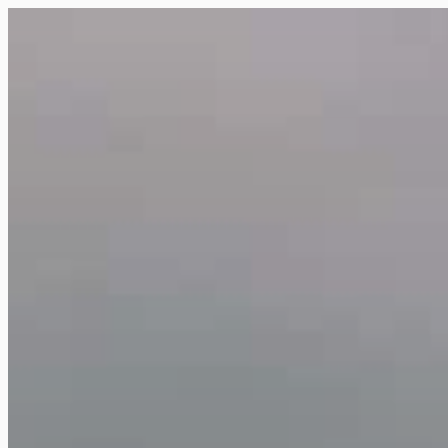
Siirry
suoraan
Rollemaa
sisältöön