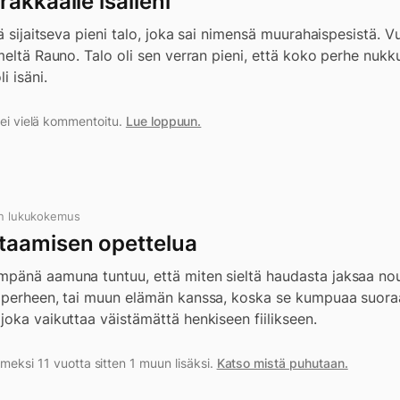
akkaalle isälleni
lä sijaitseva pieni talo, joka sai nimensä muurahaispesistä.
meltä Rauno. Talo oli sen verran pieni, että koko perhe nukk
i isäni.
a ei vielä kommentoitu.
Lue loppuun.
n lukukokemus
taamisen opettelua
pänä aamuna tuntuu, että miten sieltä haudasta jaksaa nous
 perheen, tai muun elämän kanssa, koska se kumpuaa suora
oka vaikuttaa väistämättä henkiseen fiilikseen.
meksi 11 vuotta sitten 1 muun lisäksi.
Katso mistä puhutaan.