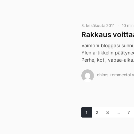
8. kesäkuuta 2011
10 mi
Rakkaus voitta
Vaimoni bloggasi sunnu
Ylen artikkelin päätynee
Perhe, koti, vapaa-aika
chims kommentoi vi
1
2
3
…
7