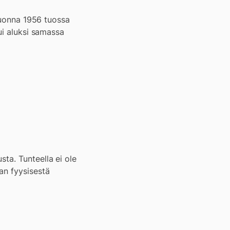
 Vuonna 1956 tuossa
ui aluksi samassa
ta. Tunteella ei ole
an fyysisestä