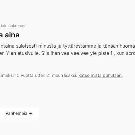
n lukukokemus
a aina
ntaina suloisesti minusta ja tyttärestämme ja tänään huom
n Ylen etusivulle. Siis ihan vee vee vee yle piste fi, kun sc
.
imeksi 15 vuotta sitten 21 muun lisäksi.
Katso mistä puhutaan.
vanhempia →