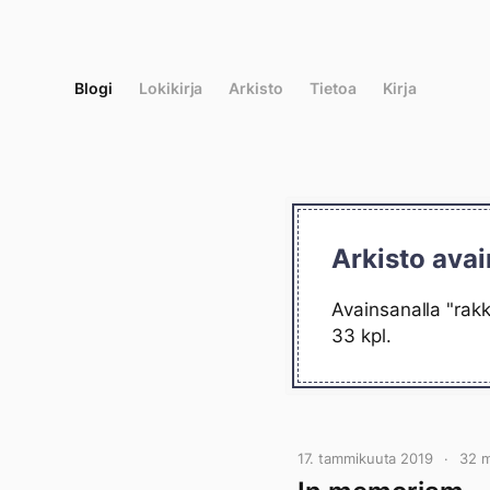
Siirry
suoraan
sisältöön
Blogi
Lokikirja
Arkisto
Tietoa
Kirja
Arkisto avai
Avainsanalla "rakk
33 kpl.
17. tammikuuta 2019
32 