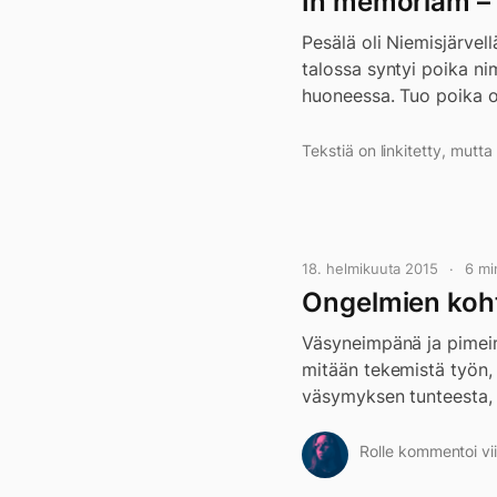
In memoriam – r
Pesälä oli Niemisjärvel
talossa syntyi poika ni
huoneessa. Tuo poika ol
Tekstiä on linkitetty, mutt
18. helmikuuta 2015
6 mi
Ongelmien koh
Väsyneimpänä ja pimeim
mitään tekemistä työn,
väsymyksen tunteesta, j
Rolle kommentoi vii