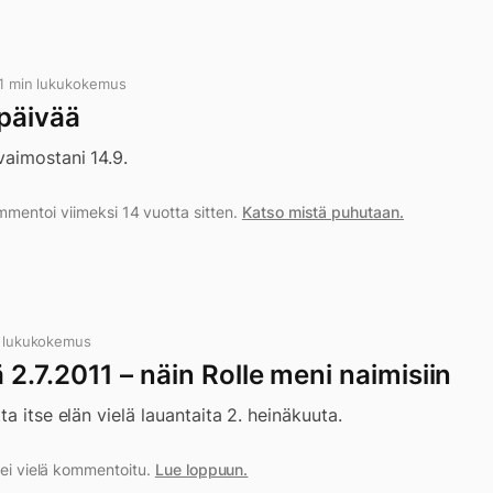
 1 min lukukokemus
päivää
aimostani 14.9.
entoi viimeksi 14 vuotta sitten.
Katso mistä puhutaan.
 lukukokemus
.7.2011 – näin Rolle meni naimisiin
a itse elän vielä lauantaita 2. heinäkuuta.
a ei vielä kommentoitu.
Lue loppuun.