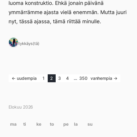
luoma konstruktio. Ehkä jonain päivänä
ymmärrämme ajasta vielä enemmän. Mutta juuri
nyt, tässä ajassa, tämä riittää minulle.
1 tykkäys(tä)
← uudempia
1
2
3
4
…
350
vanhempia →
Kirjoitukset
Elokuu 2026
kalenterissa
ma
ti
ke
to
pe
la
su