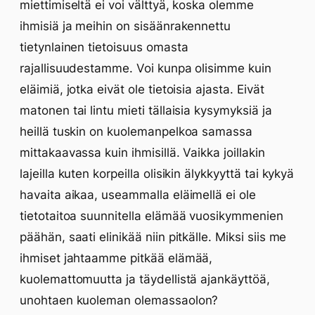
miettimiseltä ei voi välttyä, koska olemme
ihmisiä ja meihin on sisäänrakennettu
tietynlainen tietoisuus omasta
rajallisuudestamme. Voi kunpa olisimme kuin
eläimiä, jotka eivät ole tietoisia ajasta. Eivät
matonen tai lintu mieti tällaisia kysymyksiä ja
heillä tuskin on kuolemanpelkoa samassa
mittakaavassa kuin ihmisillä. Vaikka joillakin
lajeilla kuten korpeilla olisikin älykkyyttä tai kykyä
havaita aikaa, useammalla eläimellä ei ole
tietotaitoa suunnitella elämää vuosikymmenien
päähän, saati elinikää niin pitkälle. Miksi siis me
ihmiset jahtaamme pitkää elämää,
kuolemattomuutta ja täydellistä ajankäyttöä,
unohtaen kuoleman olemassaolon?