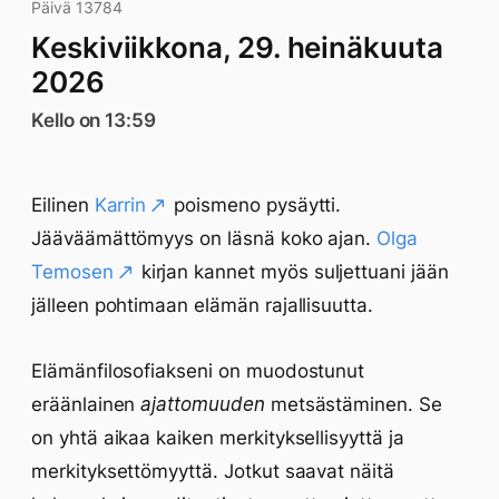
Päivä 13784
Keskiviikkona, 29. heinäkuuta
2026
Kello on 13:59
Eilinen
Karrin
poismeno pysäytti.
Jääväämättömyys on läsnä koko ajan.
Olga
Temosen
kirjan kannet myös suljettuani jään
jälleen pohtimaan elämän rajallisuutta.
Elämänfilosofiakseni on muodostunut
eräänlainen
ajattomuuden
metsästäminen. Se
on yhtä aikaa kaiken merkityksellisyyttä ja
merkityksettömyyttä. Jotkut saavat näitä