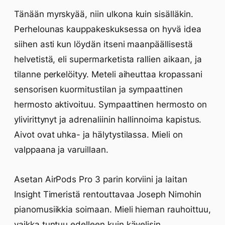
Tänään myrskyää, niin ulkona kuin sisälläkin.
Perhelounas kauppakeskuksessa on hyvä idea
siihen asti kun löydän itseni maanpäällisestä
helvetistä, eli supermarketista rallien aikaan, ja
tilanne perkelöityy. Meteli aiheuttaa kropassani
sensorisen kuormitustilan ja sympaattinen
hermosto aktivoituu. Sympaattinen hermosto on
ylivirittynyt ja adrenaliinin hallinnoima kapistus.
Aivot ovat uhka- ja hälytystilassa. Mieli on
valppaana ja varuillaan.
Asetan AirPods Pro 3 parin korviini ja laitan
Insight Timeristä rentouttavaa Joseph Nimohin
pianomusiikkia soimaan. Mieli hieman rauhoittuu,
vaikka tuntuu edelleen kuin kävelisin