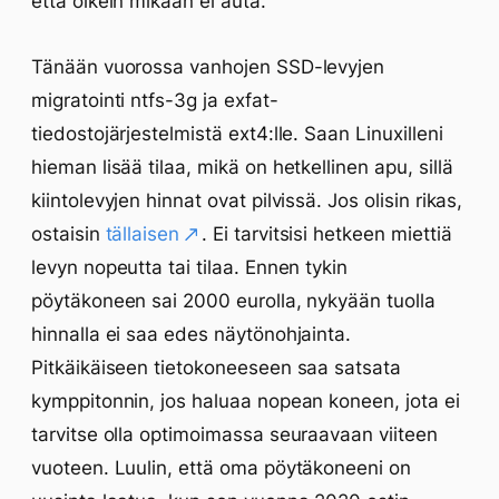
että oikein mikään ei auta.
Tänään vuorossa vanhojen SSD-levyjen
migratointi ntfs-3g ja exfat-
tiedostojärjestelmistä ext4:lle. Saan Linuxilleni
hieman lisää tilaa, mikä on hetkellinen apu, sillä
kiintolevyjen hinnat ovat pilvissä. Jos olisin rikas,
ostaisin
tällaisen
. Ei tarvitsisi hetkeen miettiä
levyn nopeutta tai tilaa. Ennen tykin
pöytäkoneen sai 2000 eurolla, nykyään tuolla
hinnalla ei saa edes näytönohjainta.
Pitkäikäiseen tietokoneeseen saa satsata
kymppitonnin, jos haluaa nopean koneen, jota ei
tarvitse olla optimoimassa seuraavaan viiteen
vuoteen. Luulin, että oma pöytäkoneeni on