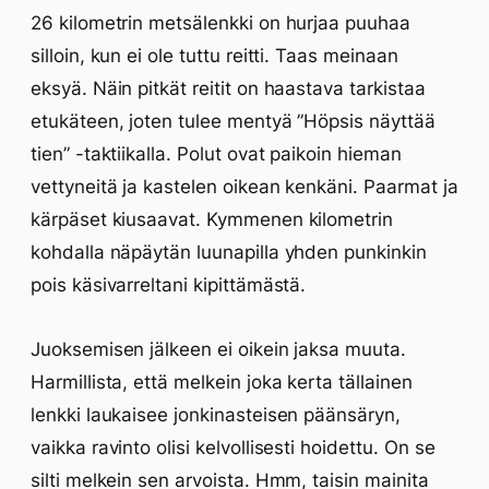
26 kilometrin metsälenkki on hurjaa puuhaa
silloin, kun ei ole tuttu reitti. Taas meinaan
eksyä. Näin pitkät reitit on haastava tarkistaa
etukäteen, joten tulee mentyä ”Höpsis näyttää
tien” -taktiikalla. Polut ovat paikoin hieman
vettyneitä ja kastelen oikean kenkäni. Paarmat ja
kärpäset kiusaavat. Kymmenen kilometrin
kohdalla näpäytän luunapilla yhden punkinkin
pois käsivarreltani kipittämästä.
Juoksemisen jälkeen ei oikein jaksa muuta.
Harmillista, että melkein joka kerta tällainen
lenkki laukaisee jonkinasteisen päänsäryn,
vaikka ravinto olisi kelvollisesti hoidettu. On se
silti melkein sen arvoista. Hmm, taisin mainita