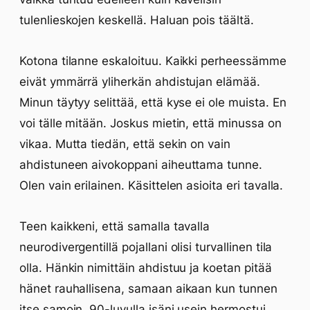
tulenlieskojen keskellä. Haluan pois täältä.
Kotona tilanne eskaloituu. Kaikki perheessämme
eivät ymmärrä yliherkän ahdistujan elämää.
Minun täytyy selittää, että kyse ei ole muista. En
voi tälle mitään. Joskus mietin, että minussa on
vikaa. Mutta tiedän, että sekin on vain
ahdistuneen aivokoppani aiheuttama tunne.
Olen vain erilainen. Käsittelen asioita eri tavalla.
Teen kaikkeni, että samalla tavalla
neurodivergentillä pojallani olisi turvallinen tila
olla. Hänkin nimittäin ahdistuu ja koetan pitää
hänet rauhallisena, samaan aikaan kun tunnen
itse samoin. 90-luvulla isäni usein hermostui