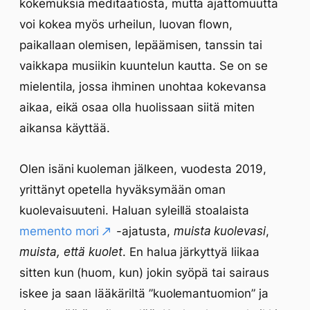
kokemuksia meditaatiosta, mutta ajattomuutta
voi kokea myös urheilun, luovan flown,
paikallaan olemisen, lepäämisen, tanssin tai
vaikkapa musiikin kuuntelun kautta. Se on se
mielentila, jossa ihminen unohtaa kokevansa
aikaa, eikä osaa olla huolissaan siitä miten
aikansa käyttää.
Olen isäni kuoleman jälkeen, vuodesta 2019,
yrittänyt opetella hyväksymään oman
kuolevaisuuteni. Haluan syleillä stoalaista
memento mori
-ajatusta,
muista kuolevasi
,
muista, että kuolet
. En halua järkyttyä liikaa
sitten kun (huom, kun) jokin syöpä tai sairaus
iskee ja saan lääkäriltä ”kuolemantuomion” ja