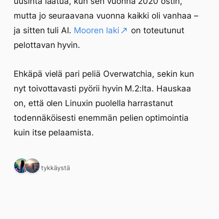
uusinta laatua, kun sen vuonna 2020 ostin,
mutta jo seuraavana vuonna kaikki oli vanhaa –
ja sitten tuli AI.
Mooren laki
on toteutunut
pelottavan hyvin.
Ehkäpä vielä pari peliä Overwatchia, sekin kun
nyt toivottavasti pyörii hyvin M.2:lta. Hauskaa
on, että olen Linuxin puolella harrastanut
todennäköisesti enemmän pelien optimointia
kuin itse pelaamista.
2 tykkäystä