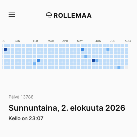
Siirry
suoraan
ROLLEMAA
sisältöön
DEC
JAN
FEB
MAR
APR
MAY
JUN
JUL
AUG
Päivä 13788
Sunnuntaina, 2. elokuuta 2026
Kello on 23:07