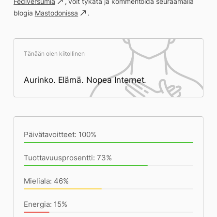
Fediversumia
, voit tykätä ja kommentoida seuraamalla
blogia
Mastodonissa
.
Tänään olen kiitollinen
Aurinko. Elämä. Nopea Internet.
Päivän saavutukset kirjoittamishetkeen
(21:18) mennessä
Päivätavoitteet: 100%
Tuottavuusprosentti: 73%
Mieliala: 46%
Energia: 15%