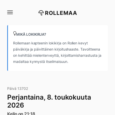
Siirry
suoraan
ROLLEMAA
sisältöön
MIKÄ LOKIKIRJA?
Rollemaan kapteenin lokikirja on Rollen kevyt
päiväkirja ja päivittäinen kirjoitushaaste. Tavoitteena
on kehittää mielenterveyttä, kirjoittamisharrastusta ja
madaltaa kynnystä itseilmaisuun.
Päivä 13702
Perjantaina, 8. toukokuuta
2026
Kello on 21:18