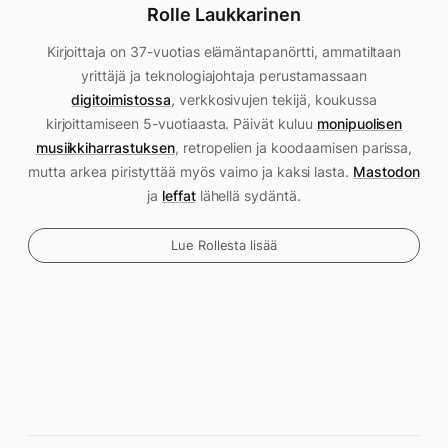
Rolle Laukkarinen
Kirjoittaja on 37-vuotias elämäntapanörtti, ammatiltaan
yrittäjä ja teknologiajohtaja perustamassaan
digitoimistossa
, verkkosivujen tekijä, koukussa
kirjoittamiseen 5-vuotiaasta. Päivät kuluu
monipuolisen
musiikkiharrastuksen
, retropelien ja koodaamisen parissa,
mutta arkea piristyttää myös vaimo ja kaksi lasta.
Mastodon
ja
leffat
lähellä sydäntä.
Lue Rollesta lisää