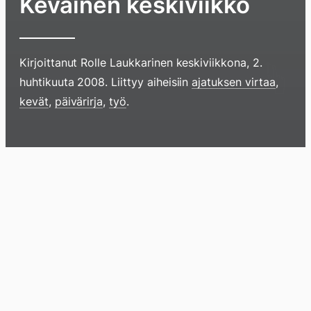
Keväinen keskiviikko
Kirjoittanut
Rolle Laukkarinen
keskiviikkona, 2.
huhtikuuta 2008
. Liittyy aiheisiin
ajatuksen virtaa
,
kevät
,
päivärirja
,
työ
.
Hyppää
sisältöö
pyyhkim
Blogi
Lokikirja
Arkisto
Tietoa
Kirja
näyttöä
sormell
ylöspäi
tai
klikkaam
tästä
Arkistomatskua