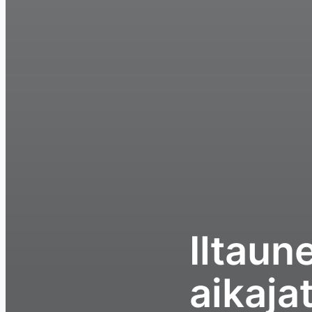
Iltaun
aikaj