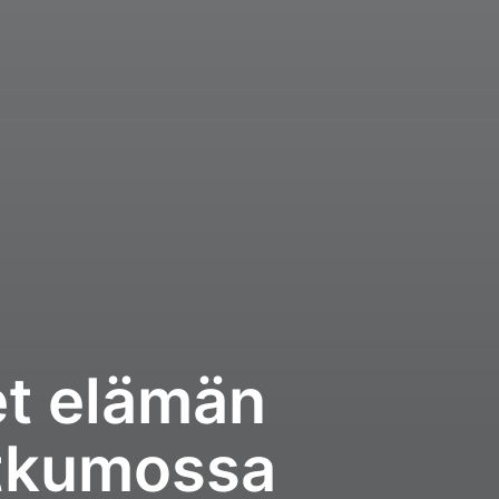
et elämän
atkumossa