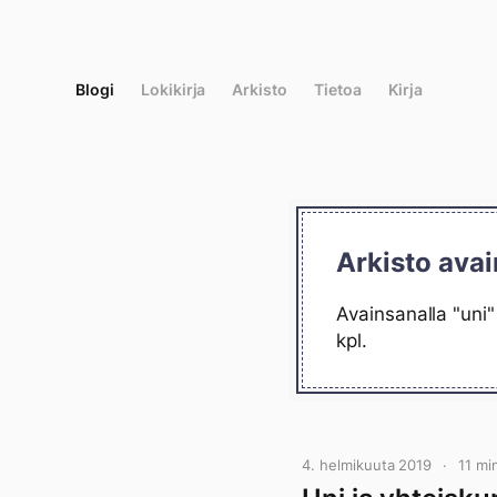
Siirry
suoraan
sisältöön
Blogi
Lokikirja
Arkisto
Tietoa
Kirja
Arkisto avai
Avainsanalla "uni"
kpl.
4. helmikuuta 2019
11 mi