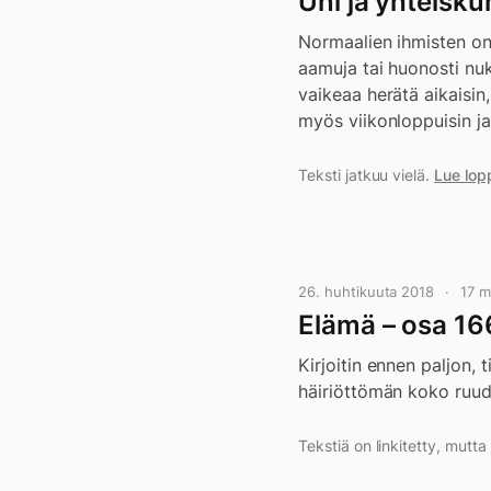
Uni ja yhteisku
Normaalien ihmisten on 
aamuja tai huonosti nu
vaikeaa herätä aikaisin
myös viikonloppuisin j
Teksti jatkuu vielä.
Lue lop
26. huhtikuuta 2018
17 m
Elämä – osa 16
Kirjoitin ennen paljon,
häiriöttömän koko ruud
Tekstiä on linkitetty, mutt