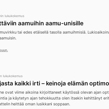
min lukukokemus
ttäviin aamuihin aamu-unisille
muvirkku tai edes etäisellä tasolla aamuihmisiä. Lukioaikoina
aamuisin.
puun.
in lukukokemus
asta kaikki irti – keinoja elämän optimo
ne ovat viime aikoina kirjoittaneet käytössä olevan ajan opt
intia ja käytetyn ajan tehokkuutta olen itsekin kehittänyt eri
jattelin heittää oman lusikkani soppaan.