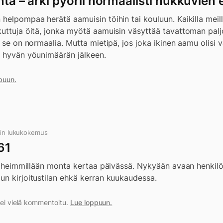
nta – arki pyörii normaalisti nukkuvien 
helpompaa herätä aamuisin töihin tai kouluun. Kaikilla meil
kuttuja öitä, jonka myötä aamuisin väsyttää tavattoman palj
, se on normaalia. Mutta mietipä, jos joka ikinen aamu olisi
a hyvän yöunimäärän jälkeen.
puun.
in lukukokemus
61
 tiheimmillään monta kertaa päivässä. Nykyään avaan henkilö
un kirjoitustilan ehkä kerran kuukaudessa.
a ei vielä kommentoitu.
Lue loppuun.