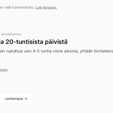
a ei vielä kommentoitu.
Lue loppuun.
n lukukokemus
 20-tuntisista päivistä
sin nukuttua vain 4-5 tuntia viime aikoina, yhtään liiottelem
puun.
vanhempia →