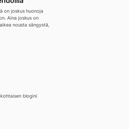
ehdoilla
lä on joskus huonoja
on. Aina joskus on
 vaikea nousta sängystä,
kohtaisen blogini