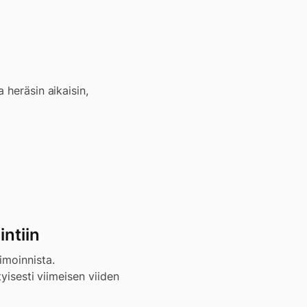
 heräsin aikaisin,
intiin
imoinnista.
tyisesti viimeisen viiden