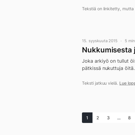
Tekstiä on linkitetty, mutt
15. syyskuuta 2015
5 mi
Nukkumisesta ja
Joka arkiyö on tullut öi
pätkissä nukuttuja öitä.
Teksti jatkuu vielä.
Lue lop
1
2
3
…
8