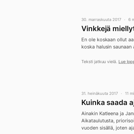
30. marraskuuta 2017
6 
Vinkkejä mielly
En ole koskaan ollut aa
koska halusin saunaan 
Teksti jatkuu vielä.
Lue lop
31. heinäkuuta 2017
11 m
Kuinka saada aj
Ainakin Katleena ja Jan
Aikataulutusta, prioriso
vuoden sisällä, joten a