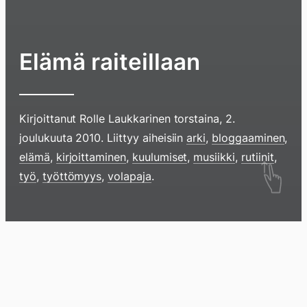
Elämä raiteillaan
Kirjoittanut
Rolle Laukkarinen
torstaina, 2.
joulukuuta 2010
. Liittyy aiheisiin
arki
,
bloggaaminen
,
elämä
,
kirjoittaminen
,
kuulumiset
,
musiikki
,
rutiinit
,
Hyppää
työ
,
työttömyys
,
volapaja
.
sisältöö
pyyhkim
näyttöä
sormell
Blogi
Lokikirja
Arkisto
Tietoa
Kirja
ylöspäi
tai
klikkaam