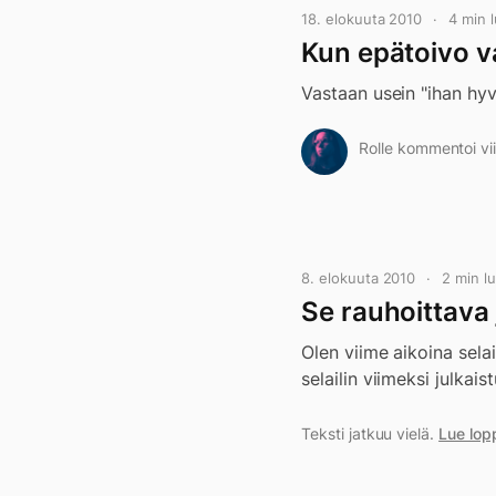
18. elokuuta 2010
4 min 
Kun epätoivo v
Vastaan usein "ihan hy
Rolle kommentoi vii
8. elokuuta 2010
2 min 
Se rauhoittava 
Olen viime aikoina sela
selailin viimeksi julka
Teksti jatkuu vielä.
Lue lop