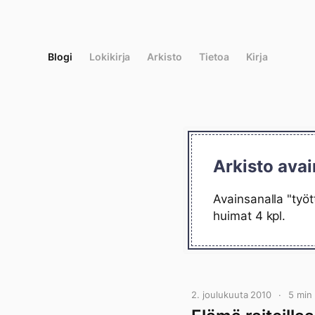
Siirry
suoraan
sisältöön
Blogi
Lokikirja
Arkisto
Tietoa
Kirja
Arkisto avai
Avainsanalla "työt
huimat 4 kpl.
2. joulukuuta 2010
5 min