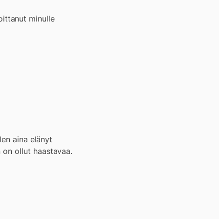
oittanut minulle
len aina elänyt
on ollut haastavaa.