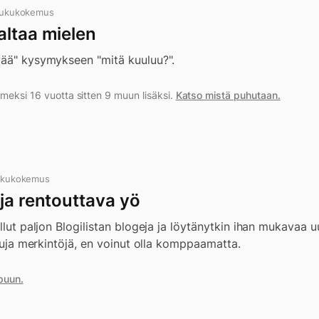
lukukokemus
altaa mielen
vää" kysymykseen "mitä kuuluu?".
meksi 16 vuotta sitten 9 muun lisäksi.
Katso mistä puhutaan.
lukukokemus
ja rentouttava yö
illut paljon Blogilistan blogeja ja löytänytkin ihan mukavaa u
istuja merkintöjä, en voinut olla komppaamatta.
puun.