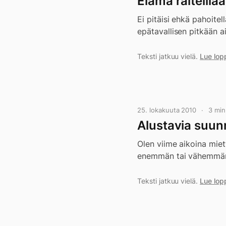
Elämä raiteilla
Ei pitäisi ehkä pahoitell
epätavallisen pitkään a
Teksti jatkuu vielä.
Lue lop
25. lokakuuta 2010
3 mi
Alustavia suunn
Olen viime aikoina miet
enemmän tai vähemmän t
Teksti jatkuu vielä.
Lue lop