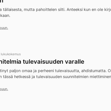
an
a tällaisesta, mutta pahoittelen silti. Anteeksi kun en ole kirj
ikaan.
puun.
n lukukokemus
itelmia tulevaisuuden varalle
tinyt paljon omaa ja perheeni tulevaisuutta, ahdistumatta. O
ässä hetkessä ja tulevaisuuden suunnitelmien miettiminen 
puun.