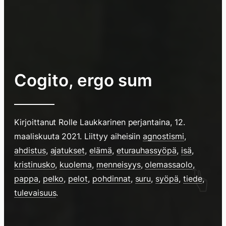
Cogito, ergo sum
Kirjoittanut
Rolle Laukkarinen
perjantaina, 12.
maaliskuuta 2021
. Liittyy aiheisiin
agnostismi
,
ahdistus
,
ajatukset
,
elämä
,
eturauhassyöpä
,
isä
,
kristinusko
,
kuolema
,
menneisyys
,
olemassaolo
,
pappa
,
pelko
,
pelot
,
pohdinnat
,
suru
,
syöpä
,
tiede
,
tulevaisuus
.
Hyppää
sisältöö