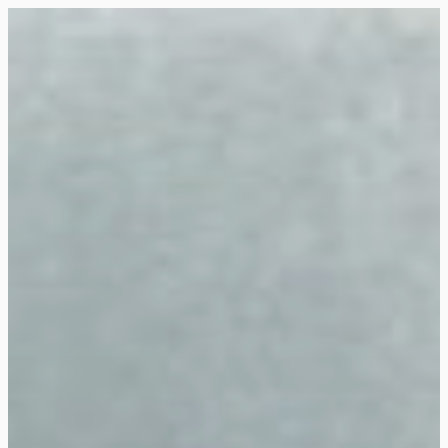
Siirry
suoraan
Rollemaa
sisältöön