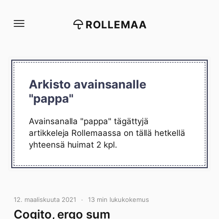
Siirry
suoraan
ROLLEMAA
sisältöön
Arkisto avainsanalle
"pappa"
Avainsanalla "pappa" tägättyjä
artikkeleja Rollemaassa on tällä hetkellä
yhteensä huimat 2 kpl.
12. maaliskuuta 2021
13 min lukukokemus
Cogito, ergo sum