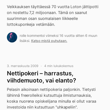
Veikkauksen täyttäessä 70 vuotta Loton jättipotti
on nostettu 7,2 miljoonaan. Tämä on saanut
suurimman osan suomalaisen liikkeelle
lottokuponkeja vetämään.
rolle kommentoi viimeksi 16 vuotta sitten 6 muun
lisäksi.
Katso mistä puhutaan.
3. marraskuuta 2009
4 min lukukokemus
Nettipokeri – harrastus,
viihdemuoto, vai elanto?
Pelasin aikoinaan nettipokeria paljonkin. Tietysti
lähinnä freerolleiksi kutsuttuja ilmisturnauksia,
koska nuorena opiskelijana minulla ei ollut varaa
investoida niin kutsuttuun "uhkapeliin".