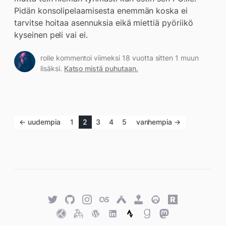
Pidän konsolipelaamisesta enemmän koska ei
tarvitse hoitaa asennuksia eikä miettiä pyöriikö
kyseinen peli vai ei.
rolle kommentoi viimeksi 18 vuotta sitten 1 muun
lisäksi.
Katso mistä puhutaan.
← uudempia
1
2
3
4
5
vanhempia →
Twitter
GitHub
Twitter
Last.fm
Untappd
Retro
Overwatch
Rawg.io
Achievements
Trakt
Keybase
WordPress
WordPress
Strava
Goodreads
Mastodon