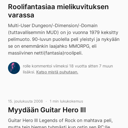
Roolifantasiaa mielikuvituksen
varassa
Multi-User Dungeon/-Dimension/-Domain
(tuttavallisemmin MUD) on jo vuonna 1979 keksitty
pelimuoto. 90-luvun puolella peli yleistyi ja nykyään
se on enemmänkin laajahko MMORPG, eli
massiivinen netti(fantasia)roolipeli.
rolle kommentoi viimeksi 18 vuotta sitten 7 muun
lisäksi.
Katso mistä puhutaan.
15. joulukuuta 2008
1 min lukukokemus
Myydään Guitar Hero III
Guitar Hero III Legends of Rock on mahtava peli,
mutta tein hieman tyhmästi kun ostin sen PC:lle.