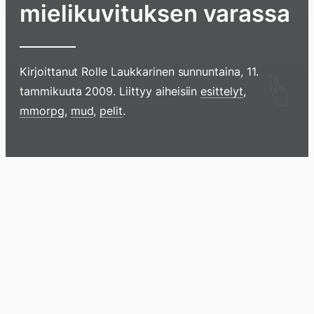
mielikuvituksen varassa
Kirjoittanut
Rolle Laukkarinen
sunnuntaina, 11.
Hyppää
tammikuuta 2009
. Liittyy aiheisiin
esittelyt
,
sisältöö
mmorpg
,
mud
,
pelit
.
pyyhkim
näyttöä
sormell
Blogi
Lokikirja
Arkisto
Tietoa
Kirja
ylöspäi
tai
klikkaam
tästä