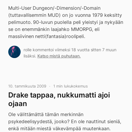
Multi-User Dungeon/-Dimension/-Domain
(tuttavallisemmin MUD) on jo vuonna 1979 keksitty
pelimuoto. 90-luvun puolella peli yleistyi ja nykyään
se on enemmänkin laajahko MMORPG, eli
massiivinen netti(fantasia)roolipeli.
rolle kommentoi viimeksi 18 vuotta sitten 7 muun
lisäksi.
Katso mistä puhutaan.
10. tammikuuta 2009
1 min lukukokemus
Drake tappaa, nukkumatti ajoi
ojaan
Ole välittämättä tämän merkinnän
psykedeelisyydestä, jooko? En ole nauttinut sieniä,
enkä mitään miestä väkevämpää muutenkaan.