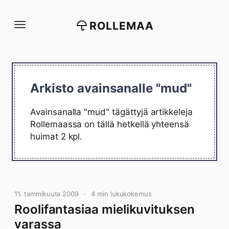
Siirry
suoraan
ROLLEMAA
sisältöön
Arkisto avainsanalle "mud"
Avainsanalla "mud" tägättyjä artikkeleja
Rollemaassa on tällä hetkellä yhteensä
huimat 2 kpl.
11. tammikuuta 2009
4 min lukukokemus
Roolifantasiaa mielikuvituksen
varassa