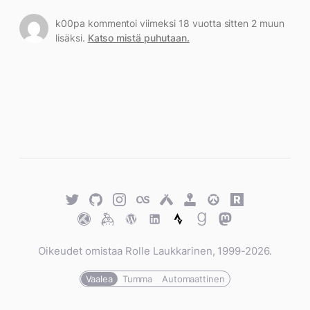
k00pa kommentoi viimeksi 18 vuotta sitten 2 muun
lisäksi.
Katso mistä puhutaan.
Twitter
GitHub
Twitter
Last.fm
Untappd
Retro
Overwatch
Rawg.io
Achievements
Trakt
Keybase
WordPress
WordPress
Strava
Goodreads
Mastodon
Oikeudet omistaa Rolle Laukkarinen, 1999-2026.
Vaalea
Tumma
Automaattinen