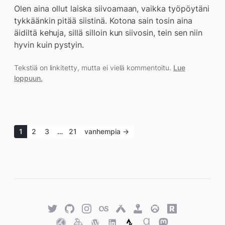
Olen aina ollut laiska siivoamaan, vaikka työpöytäni
tykkäänkin pitää siistinä. Kotona sain tosin aina
äidiltä kehuja, sillä silloin kun siivosin, tein sen niin
hyvin kuin pystyin.
Tekstiä on linkitetty, mutta ei vielä kommentoitu.
Lue
loppuun.
1
2
3
…
21
vanhempia →
Twitter
GitHub
Twitter
Last.fm
Untappd
Retro
Overwatch
Rawg.io
Achievements
Trakt
Keybase
WordPress
WordPress
Strava
Goodreads
Mastodon