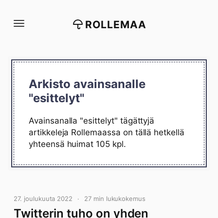
Siirry
suoraan
ROLLEMAA
sisältöön
Arkisto avainsanalle
"esittelyt"
Avainsanalla "esittelyt" tägättyjä
artikkeleja Rollemaassa on tällä hetkellä
yhteensä huimat 105 kpl.
27. joulukuuta 2022
27 min lukukokemus
Twitterin tuho on yhden