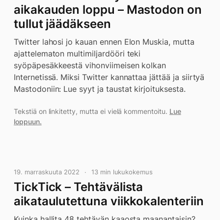
aikakauden loppu – Mastodon on
tullut jäädäkseen
Twitter lahosi jo kauan ennen Elon Muskia, mutta
ajattelematon multimiljardööri teki
syöpäpesäkkeestä vihonviimeisen kolkan
Internetissä. Miksi Twitter kannattaa jättää ja siirtyä
Mastodoniin: Lue syyt ja taustat kirjoituksesta.
Tekstiä on linkitetty, mutta ei vielä kommentoitu.
Lue
loppuun.
19. marraskuuta 2022
13 min lukukokemus
TickTick – Tehtävälista
aikataulutettuna viikkokalenteriin
Kuinka hallita 48 tehtävän kaaosta maanantaisin?