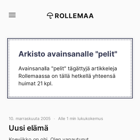
Siirry
suoraan
ROLLEMAA
sisältöön
Arkisto avainsanalle "pelit"
Avainsanalla "pelit" tägättyjä artikkeleja
Rollemaassa on tällä hetkellä yhteensä
huimat 21 kpl.
10. marraskuuta 2005
Alle 1 min lukukokemus
Uusi elämä
Koeviikko on ohi. Olen vapautunut.