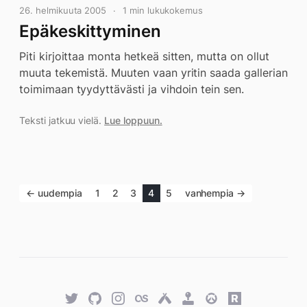
26. helmikuuta 2005
1 min lukukokemus
Epäkeskittyminen
Piti kirjoittaa monta hetkeä sitten, mutta on ollut
muuta tekemistä. Muuten vaan yritin saada gallerian
toimimaan tyydyttävästi ja vihdoin tein sen.
Teksti jatkuu vielä.
Lue loppuun.
← uudempia
1
2
3
4
5
vanhempia →
Twitter
GitHub
Twitter
Last.fm
Untappd
Retro
Overwatch
Rawg.io