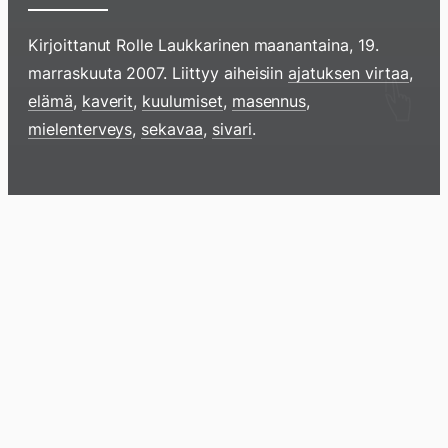
Kirjoittanut
Rolle Laukkarinen
maanantaina, 19.
marraskuuta 2007
. Liittyy aiheisiin
ajatuksen virtaa
,
Hyppää
elämä
,
kaverit
,
kuulumiset
,
masennus
,
sisältöö
mielenterveys
,
sekavaa
,
sivari
.
pyyhkim
näyttöä
sormell
Blogi
Lokikirja
Arkisto
Tietoa
Kirja
ylöspäi
tai
klikkaam
tästä
Arkistomatskua