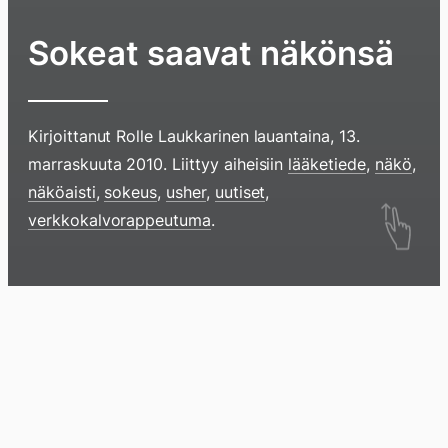
Sokeat saavat näkönsä
Kirjoittanut
Rolle Laukkarinen
lauantaina, 13.
marraskuuta 2010
. Liittyy aiheisiin
lääketiede
,
näkö
,
näköaisti
,
sokeus
,
usher
,
uutiset
,
Hyppää
verkkokalvorappeutuma
.
sisältöö
pyyhkim
näyttöä
Blogi
Lokikirja
Arkisto
Tietoa
Kirja
sormell
ylöspäi
tai
klikkaam
tästä