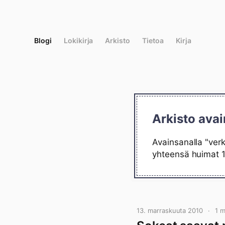
Siirry
suoraan
sisältöön
Blogi
Lokikirja
Arkisto
Tietoa
Kirja
Arkisto ava
Avainsanalla "ver
yhteensä huimat 1
13. marraskuuta 2010
1 