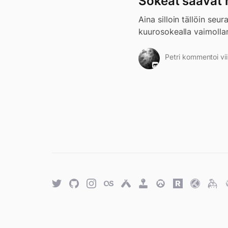
Sokeat saavat
Aina silloin tällöin seu
kuurosokealla vaimollan
Petri kommentoi vi
Twitter
GitHub
Twitter
Last.fm
Untappd
Retro
Overwatch
Rawg.io
Trakt
Keyb
Achievements