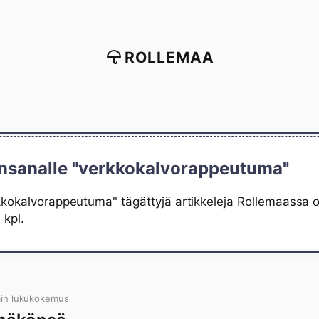
ROLLEMAA
insanalle "verkkokalvorappeutuma"
kkokalvorappeutuma" tägättyjä artikkeleja Rollemaassa on
 kpl.
min lukukokemus