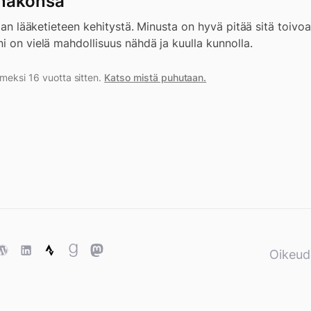
 näkönsä
raan lääketieteen kehitystä. Minusta on hyvä pitää sitä toivoa 
i on vielä mahdollisuus nähdä ja kuulla kunnolla.
imeksi 16 vuotta sitten.
Katso mistä puhutaan.
ase
WordPress
WordPress
Strava
Goodreads
Mastodon
Oikeud