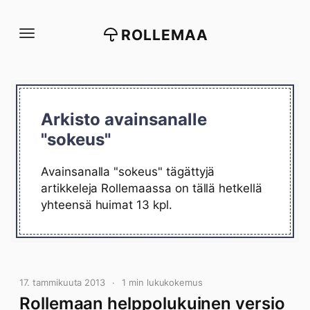
Siirry
suoraan
ROLLEMAA
sisältöön
Arkisto avainsanalle
"sokeus"
Avainsanalla "sokeus" tägättyjä
artikkeleja Rollemaassa on tällä hetkellä
yhteensä huimat 13 kpl.
17. tammikuuta 2013
1 min lukukokemus
Rollemaan helppolukuinen versio