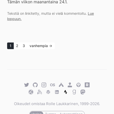
Tämän viikon maanantaina 24.1.
Tekstiä on linkitetty, mutta ei vielä kommentoitu.
Lue
loppuun.
1
2
3
vanhempia →
Twitter
GitHub
Twitter
Last.fm
Untappd
Retro
Overwatch
Rawg.io
Achievements
Trakt
Keybase
WordPress
WordPress
Strava
Goodreads
Mastodon
Oikeudet omistaa Rolle Laukkarinen, 1999-2026.