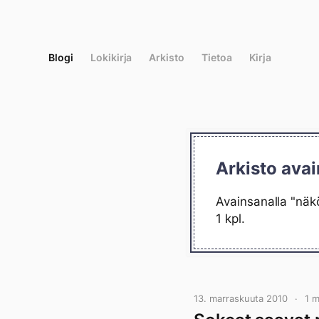
Siirry
suoraan
sisältöön
Blogi
Lokikirja
Arkisto
Tietoa
Kirja
Arkisto avai
Avainsanalla "näkö
1 kpl.
13. marraskuuta 2010
1 