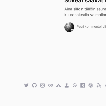
Sokeat saavat
Aina silloin tällöin seu
kuurosokealla vaimollan
Petri kommentoi vi
Twitter
GitHub
Twitter
Last.fm
Untappd
Retro
Overwatch
Rawg.io
Trakt
Keyb
Achievements