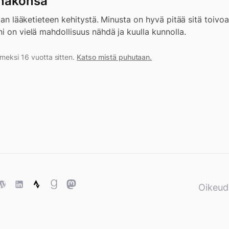
 näkönsä
raan lääketieteen kehitystä. Minusta on hyvä pitää sitä toivoa 
i on vielä mahdollisuus nähdä ja kuulla kunnolla.
imeksi 16 vuotta sitten.
Katso mistä puhutaan.
ase
WordPress
WordPress
Strava
Goodreads
Mastodon
Oikeud