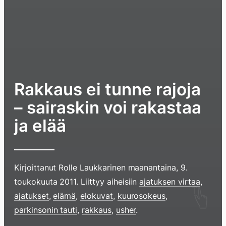
Rakkaus ei tunne rajoja
– sairaskin voi rakastaa
ja elää
Kirjoittanut
Rolle Laukkarinen
maanantaina, 9.
toukokuuta 2011
. Liittyy aiheisiin
ajatuksen virtaa
,
Hyppää
ajatukset
,
elämä
,
elokuvat
,
kuurosokeus
,
sisältöö
parkinsonin tauti
,
rakkaus
,
usher
.
pyyhkim