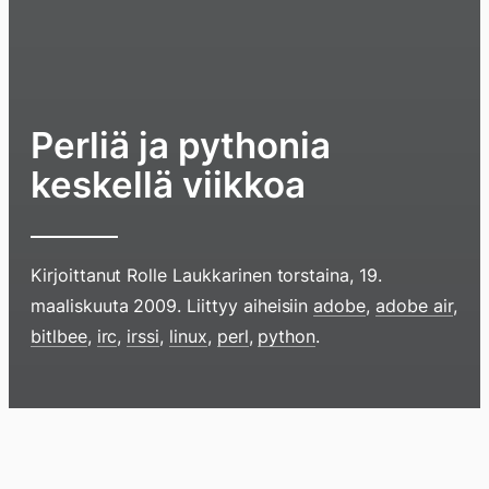
Perliä ja pythonia
keskellä viikkoa
Kirjoittanut
Rolle Laukkarinen
torstaina, 19.
maaliskuuta 2009
. Liittyy aiheisiin
adobe
,
adobe air
,
Hyppää
bitlbee
,
irc
,
irssi
,
linux
,
perl
,
python
.
sisältöö
pyyhkim
näyttöä
Blogi
Lokikirja
Arkisto
Tietoa
Kirja
sormell