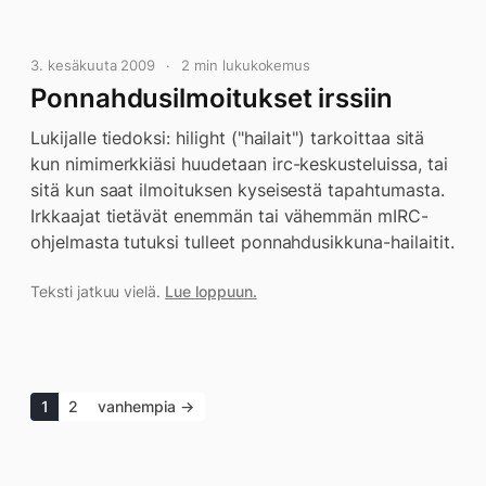
3. kesäkuuta 2009
2 min lukukokemus
Ponnahdusilmoitukset irssiin
Lukijalle tiedoksi: hilight ("hailait") tarkoittaa sitä
kun nimimerkkiäsi huudetaan irc-keskusteluissa, tai
sitä kun saat ilmoituksen kyseisestä tapahtumasta.
Irkkaajat tietävät enemmän tai vähemmän mIRC-
ohjelmasta tutuksi tulleet ponnahdusikkuna-hailaitit.
Teksti jatkuu vielä.
Lue loppuun.
1
2
vanhempia →