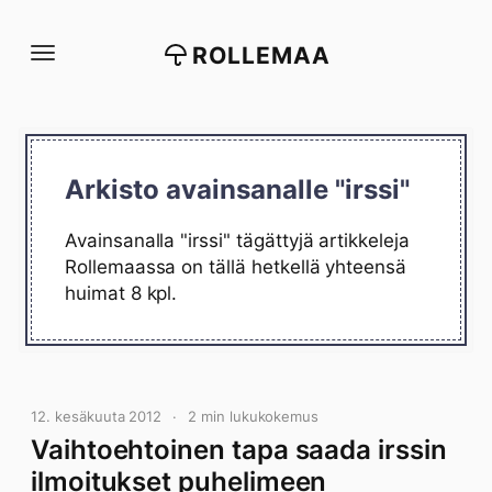
Siirry
suoraan
ROLLEMAA
sisältöön
Arkisto avainsanalle "irssi"
Avainsanalla "irssi" tägättyjä artikkeleja
Rollemaassa on tällä hetkellä yhteensä
huimat 8 kpl.
12. kesäkuuta 2012
2 min lukukokemus
Vaihtoehtoinen tapa saada irssin
ilmoitukset puhelimeen