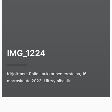
IMG_1224
Kirjoittanut
Rolle Laukkarinen
torstaina, 16.
marraskuuta 2023
. Liittyy aiheisiin
Hyppää
sisältöö
pyyhkim
Blogi
Lokikirja
Arkisto
Tietoa
Kirja
näyttöä