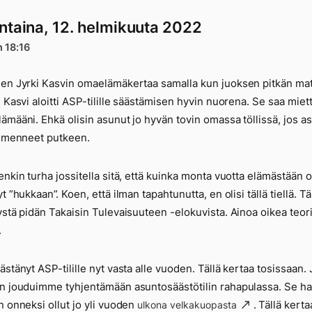
ntaina, 12. helmikuuta 2022
n 18:16
en Jyrki Kasvin omaelämäkertaa samalla kun juoksen pitkän ma
. Kasvi aloitti ASP-tilille säästämisen hyvin nuorena. Se saa mie
ämääni. Ehkä olisin asunut jo hyvän tovin omassa töllissä, jos as
t menneet putkeen.
enkin turha jossitella sitä, että kuinka monta vuotta elämästään 
t ”hukkaan”. Koen, että ilman tapahtunutta, en olisi tällä tiellä. Tä
ystä pidän Takaisin Tulevaisuuteen -elokuvista. Ainoa oikea teori
.
ästänyt ASP-tilille nyt vasta alle vuoden. Tällä kertaa tosissaan.
n jouduimme tyhjentämään asuntosäästötilin rahapulassa. Se har
n onneksi ollut jo yli vuoden
. Tällä kerta
ulkona velkakuopasta