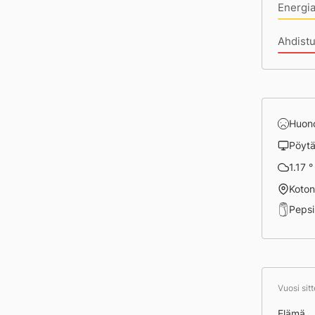
Energi
Ahdist
Huon
Pöyt
1.17 °
Koto
Peps
Vuosi sit
Elämä