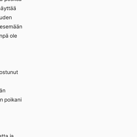
näyttää
auden
 pesemään
npä ole
ostunut
ään
an poikani
tta ja