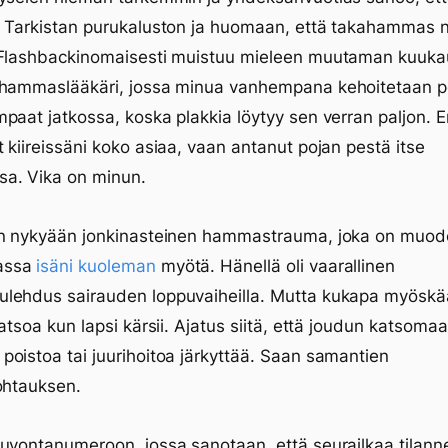
. Tarkistan purukaluston ja huomaan, että takahammas 
 Flashbackinomaisesti muistuu mieleen muutaman kuuk
 hammaslääkäri, jossa minua vanhempana kehoitetaan
paat jatkossa, koska plakkia löytyy sen verran paljon. E
 kiireissäni koko asiaa, vaan antanut pojan pestä itse
a. Vika on minun.
on nykyään jonkinasteinen hammastrauma, joka on muod
assa
isäni kuoleman
myötä. Hänellä oli vaarallinen
lehdus sairauden loppuvaiheilla. Mutta kukapa myösk
katsoa kun lapsi kärsii. Ajatus siitä, että joudun katsoma
oistoa tai juurihoitoa järkyttää. Saan samantien
ohtauksen.
uvontanumeroon, jossa sanotaan, että seurailkaa tilanne