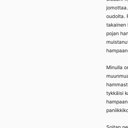
jomottaa
oudolta.
takainen
pojan ham
muistanut
hampaans
Minulla 
muunmu
hammastu
tykkäisi 
hampaan p
paniikkik
Soitan ne