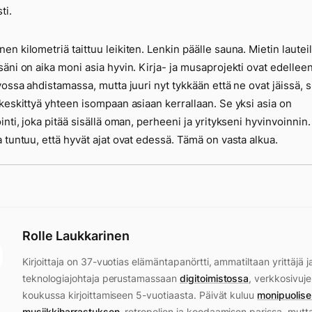
ti.
n kilometriä taittuu leikiten. Lenkin päälle sauna. Mietin lauteill
äni on aika moni asia hyvin. Kirja- ja musaprojekti ovat edellee
vossa ahdistamassa, mutta juuri nyt tykkään että ne ovat jäissä, si
keskittyä yhteen isompaan asiaan kerrallaan. Se yksi asia on
inti, joka pitää sisällä oman, perheeni ja yritykseni hyvinvoinnin.
 tuntuu, että hyvät ajat ovat edessä. Tämä on vasta alkua.
Rolle Laukkarinen
Kirjoittaja on 37-vuotias elämäntapanörtti, ammatiltaan yrittäjä j
teknologiajohtaja perustamassaan
digitoimistossa
, verkkosivuje
koukussa kirjoittamiseen 5-vuotiaasta. Päivät kuluu
monipuolise
musiikkiharrastuksen
, retropelien ja koodaamisen parissa, mutt