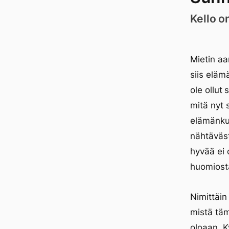
Kello o
Mietin aa
siis eläm
ole ollut
mitä nyt s
elämänku
nähtäväst
hyvää ei 
huomiosta.
Nimittäin
mistä tämä
oloaan. 