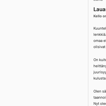
Laua
Kello o
Kuuntel
lenkkiä
omaa el
olisiva
On kuit
heittäny
juurisy
kulusta
Olen sä
taannoi
Nyt ole