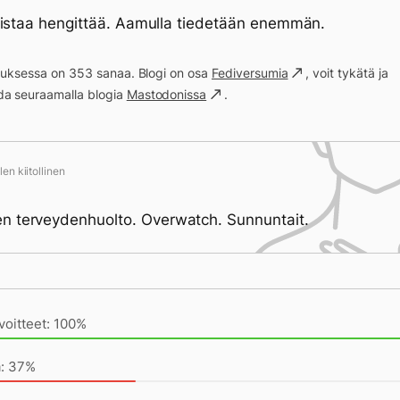
uistaa hengittää. Aamulla tiedetään enemmän.
ituksessa on 353 sanaa. Blogi on osa
Fediversumia
, voit tykätä ja
a seuraamalla blogia
Mastodonissa
.
en kiitollinen
 terveydenhuolto. Overwatch. Sunnuntait.
ivän saavutukset kirjoittamishetkeen (18:41) mennessä
voitteet: 100%
 onkin hyvin
a: 37%