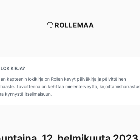
ROLLEMAA
 LOKIKIRJA?
an kapteenin lokikirja on Rollen kevyt päiväkirja ja päivittäinen
ushaaste. Tavoitteena on kehittää mielenterveyttä, kirjoittamisharrastus
a kynnystä itseilmaisuun.
untaina, 12. helmikuuta 2023