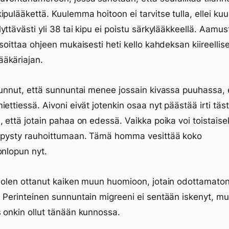
ipulääkettä. Kuulemma hoitoon ei tarvitse tulla, ellei ku
yttävästi yli 38 tai kipu ei poistu särkylääkkeellä. Aamus
 soittaa ohjeen mukaisesti heti kello kahdeksan kiireellis
äkäriajan.
lunnut, että sunnuntai menee jossain kivassa puuhassa, 
iettiessä. Aivoni eivät jotenkin osaa nyt päästää irti täs
, että jotain pahaa on edessä. Vaikka poika voi toistaise
n pysty rauhoittumaan. Tämä homma vesittää koko
onlopun nyt.
 olen ottanut kaiken muun huomioon, jotain odottamato
 Perinteinen sunnuntain migreeni ei sentään iskenyt, mu
 onkin ollut tänään kunnossa.