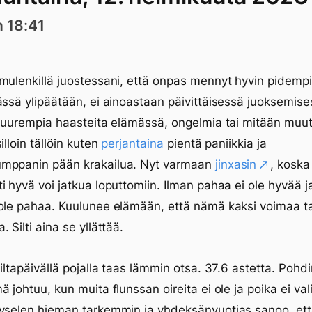
n 18:41
mulenkillä juostessani, että onpas mennyt hyvin pidempi
ässä ylipäätään, ei ainoastaan päivittäisessä juoksemise
 suurempia haasteita elämässä, ongelmia tai mitään muu
illoin tällöin kuten
perjantaina
pientä paniikkia ja
mppanin pään krakailua. Nyt varmaan
jinxasin
, koska
i hyvä voi jatkua loputtomiin. Ilman pahaa ei ole hyvää j
ole pahaa. Kuulunee elämään, että nämä kaksi voimaa ta
 Silti aina se yllättää.
 iltapäivällä pojalla taas lämmin otsa. 37.6 astetta. Poh
 johtuu, kun muita flunssan oireita ei ole ja poika ei vali
Kyselen hieman tarkemmin ja yhdeksänvuotias sanoo, et