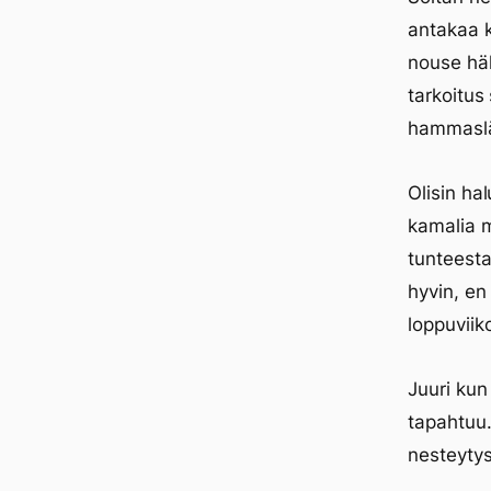
antakaa k
nouse häl
tarkoitus
hammaslä
Olisin ha
kamalia m
tunteesta
hyvin, e
loppuviik
Juuri kun
tapahtuu.
nesteytys