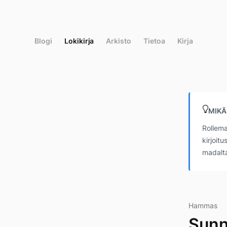
Siirry
suoraan
sisältöön
Blogi
Lokikirja
Arkisto
Tietoa
Kirja
MIKÄ
Rollema
kirjoit
madalta
Hammas
Sunn