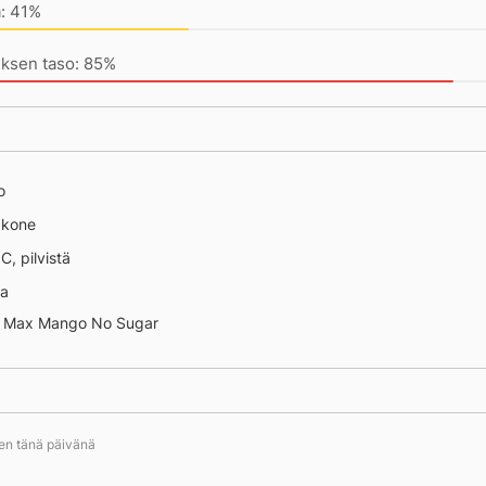
a: 41%
uksen taso: 85%
o
äkone
 C, pilvistä
na
i Max Mango No Sugar
ten tänä päivänä