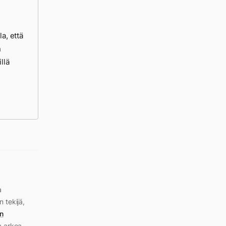
a, että
n
llä
a
n tekijä,
n
a arkea