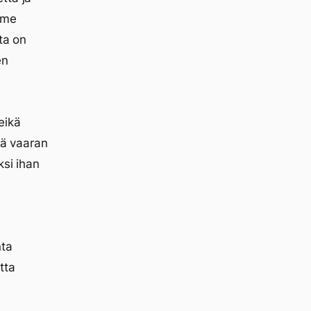
ume
ta on
en
eikä
tä vaaran
ksi ihan
nta
tta