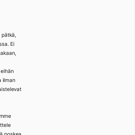
 pätkä,
ssa. Ei
takaan,
 eihän
a ilman
istelevat
dimme
ttele
tä poskea