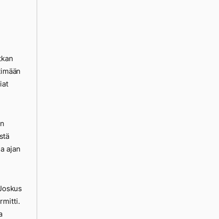
tkan
ttimään
iat
on
stä
a ajan
 Joskus
mitti.
a