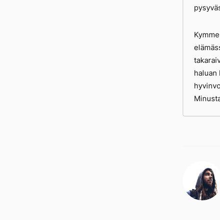
pysyväs
Kymmene
elämäss
takarai
haluan 
hyvinvo
Minusta