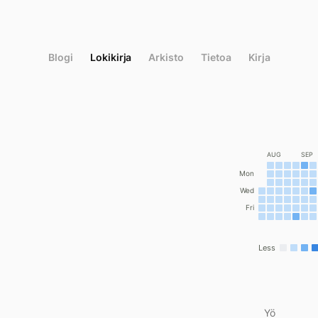
Siirry
suoraan
sisältöön
Blogi
Lokikirja
Arkisto
Tietoa
Kirja
AUG
SEP
Mon
Wed
Fri
Less
Yö