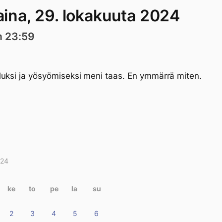
aina, 29. lokakuuta 2024
n 23:59
uksi ja yösyömiseksi meni taas. En ymmärrä miten.
024
itukset
terissa
ke
to
pe
la
su
2
3
4
5
6