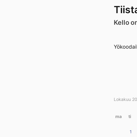
Tiist
Kello o
Yökoodail
Lokakuu 2
Kirjo
kalen
ma
ti
1