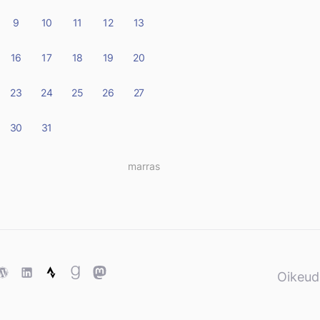
9
10
11
12
13
16
17
18
19
20
23
24
25
26
27
30
31
marras »
ase
WordPress
WordPress
Strava
Goodreads
Mastodon
Oikeud