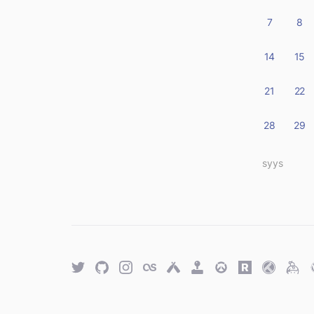
7
8
14
15
21
22
28
29
« syys
Twitter
GitHub
Twitter
Last.fm
Untappd
Retro
Overwatch
Rawg.io
Trakt
Keyb
Achievements