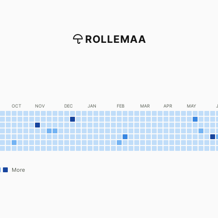
ROLLEMAA
OCT
NOV
DEC
JAN
FEB
MAR
APR
MAY
More