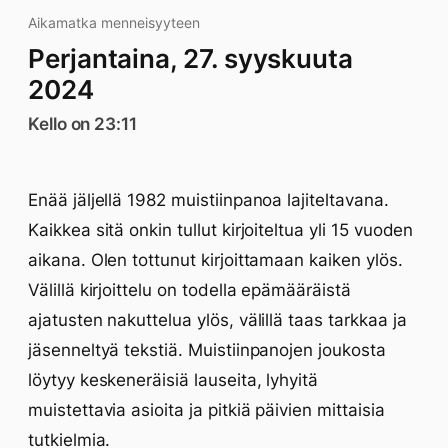
Aikamatka menneisyyteen
Perjantaina, 27. syyskuuta
2024
Kello on 23:11
Enää jäljellä 1982 muistiinpanoa lajiteltavana.
Kaikkea sitä onkin tullut kirjoiteltua yli 15 vuoden
aikana. Olen tottunut kirjoittamaan kaiken ylös.
Välillä kirjoittelu on todella epämääräistä
ajatusten nakuttelua ylös, välillä taas tarkkaa ja
jäsenneltyä tekstiä. Muistiinpanojen joukosta
löytyy keskeneräisiä lauseita, lyhyitä
muistettavia asioita ja pitkiä päivien mittaisia
tutkielmia.