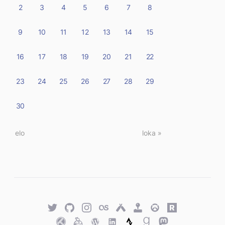
2
3
4
5
6
7
8
9
10
11
12
13
14
15
16
17
18
19
20
21
22
23
24
25
26
27
28
29
30
« elo
loka »
Twitter
GitHub
Twitter
Last.fm
Untappd
Retro
Overwatch
Rawg.io
Achievements
Trakt
Keybase
WordPress
WordPress
Strava
Goodreads
Mastodon