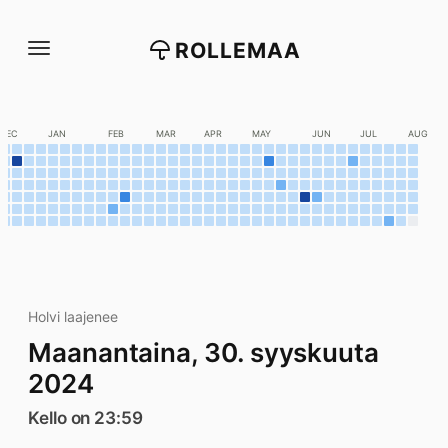
Siirry
suoraan
ROLLEMAA
sisältöön
DEC
JAN
FEB
MAR
APR
MAY
JUN
JUL
AUG
Holvi laajenee
Maanantaina, 30. syyskuuta
2024
Kello on 23:59