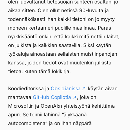
olen luovuttanut tietosuojan suhteen osaltani jo
aikaa sitten. Olen ollut netissä 90-luvulta ja
todennäköisesti ihan kaikki tietoni on jo myyty
moneen kertaan eri puolille maailmaa. Paras
nyrkkisääntö onkin, että kaikki mitä nettiin laitat,
on julkista ja kaikkien saatavilla. Siksi käytän
työkaluja ainoastaan sellaisten muistiinpanojen
kanssa, joiden tiedot ovat muutenkin julkista
tietoa, kuten tämä lokikirja.
Koodieditorissa ja
Obsidianissa
käytän aivan
mahtavaa
GitHub Copilotia
, joka on
Microsoftin ja OpenAI:n yhteistyönä kehittämä
apuri. Se toimii lähinnä ”älykkäänä
autocompletena” ja on ihan näppärä