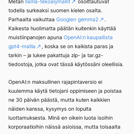
Metan
llama-tekoälymallit
osoittautuvat
todella surkeaksi suomen kielen osalta.
Parhaalta vaikuttaa
Googlen gemma2
.
Kaikesta huolimatta päätän kuitenkin käyttää
muistiinpanojen apuna
OpenAI:n kaupallista
gpt4-mallia
, koska se on kaikista paras ja
tarkin – ja lukee pakattuja zip- ja tar.gz-
tiedostoja, jotka ovat tässä käytössäni oleellisia.
OpenAI:n maksullinen rajapintaversio ei
kuulemma käytä tietojani oppimiseen ja poistaa
ne 30 päivän päästä, mutta kuten kaikkien
näiden kanssa, kysymys on lopulta
luottamuksesta. Minä en oikein luota isoihin
korporaatioihin näissä asioissa, mutta toisaalta