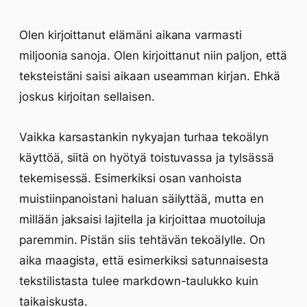
Olen kirjoittanut elämäni aikana varmasti
miljoonia sanoja. Olen kirjoittanut niin paljon, että
teksteistäni saisi aikaan useamman kirjan. Ehkä
joskus kirjoitan sellaisen.
Vaikka karsastankin nykyajan turhaa tekoälyn
käyttöä, siitä on hyötyä toistuvassa ja tylsässä
tekemisessä. Esimerkiksi osan vanhoista
muistiinpanoistani haluan säilyttää, mutta en
millään jaksaisi lajitella ja kirjoittaa muotoiluja
paremmin. Pistän siis tehtävän tekoälylle. On
aika maagista, että esimerkiksi satunnaisesta
tekstilistasta tulee markdown-taulukko kuin
taikaiskusta.