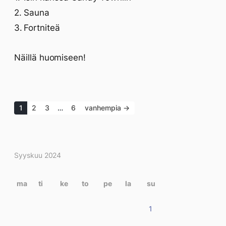
Sauna
Fortniteä
Näillä huomiseen!
1
2
3
…
6
vanhempia →
Kirjoitukset
Syyskuu 2024
kalenterissa
ma
ti
ke
to
pe
la
su
1