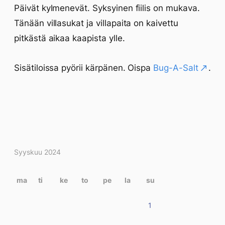
Päivät kylmenevät. Syksyinen fiilis on mukava.
Tänään villasukat ja villapaita on kaivettu
pitkästä aikaa kaapista ylle.
Sisätiloissa pyörii kärpänen. Oispa
Bug-A-Salt
.
Kirjoitukset
Syyskuu 2024
kalenterissa
ma
ti
ke
to
pe
la
su
1