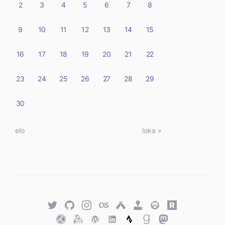
2
3
4
5
6
7
8
9
10
11
12
13
14
15
16
17
18
19
20
21
22
23
24
25
26
27
28
29
30
« elo
loka »
Twitter
GitHub
Twitter
Last.fm
Untappd
Retro
Overwatch
Rawg.io
Achievements
Trakt
Keybase
WordPress
WordPress
Strava
Goodreads
Mastodon