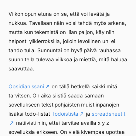
Viikonlopun etuna on se, että voi levätä ja
nukkua. Tavallaan näin voisi tehdä myös arkena,
mutta kun tekemistä on liian paljon, käy niin
helposti ylikierroksilla, jolloin levollinen uni ei
tahdo tulla. Sunnuntai on hyvä päivä rauhassa
suunnitella tulevaa viikkoa ja miettiä, mitä haluaa
saavuttaa.
Obsidianissani
on tällä hetkellä kaikki mitä
tarvitsen. On aika siistiä saada samaan
sovellukseen tekstipohjaisten muistiinpanojen
lisäksi todo-listat
Todoistista
ja
spreadsheetit
natiivisti niin, ettei tarvitse availla x y z
sovelluksia erikseen. On vielä kivempaa upottaa