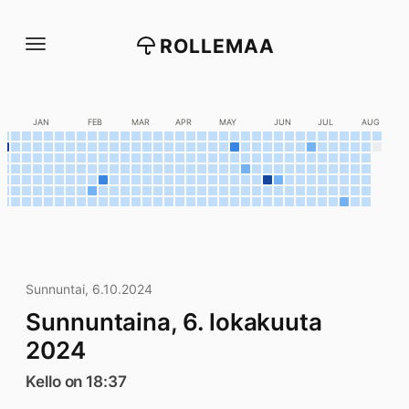
Siirry
suoraan
ROLLEMAA
sisältöön
C
JAN
FEB
MAR
APR
MAY
JUN
JUL
AUG
Sunnuntai, 6.10.2024
Sunnuntaina, 6. lokakuuta
2024
Kello on 18:37