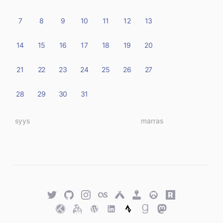
7
8
9
10
11
12
13
14
15
16
17
18
19
20
21
22
23
24
25
26
27
28
29
30
31
« syys
marras »
Twitter
GitHub
Twitter
Last.fm
Untappd
Retro
Overwatch
Rawg.io
Achievements
Trakt
Keybase
WordPress
WordPress
Strava
Goodreads
Mastodon