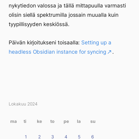
nykytiedon valossa ja tällä mittapuulla varmasti
olisin siellä spektrumilla jossain muualla kuin
tyypillisyyden keskiössä.
Päivän kirjoitukseni toisaalla:
Setting up a
headless Obsidian instance for syncing
.
Kirjoitukset
Lokakuu 2024
kalenterissa
ma
ti
ke
to
pe
la
su
1
2
3
4
5
6