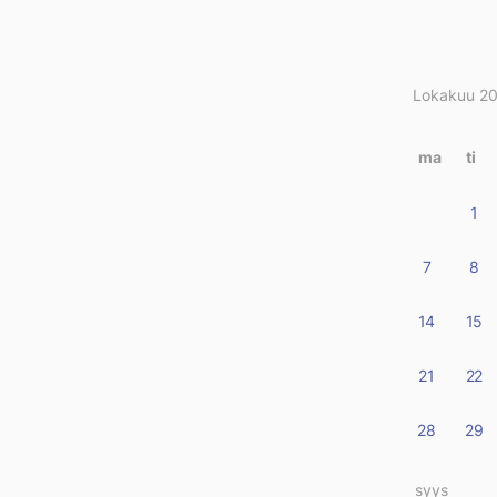
Lokakuu 2
Kirjo
kalen
ma
ti
1
7
8
14
15
21
22
28
29
« syys