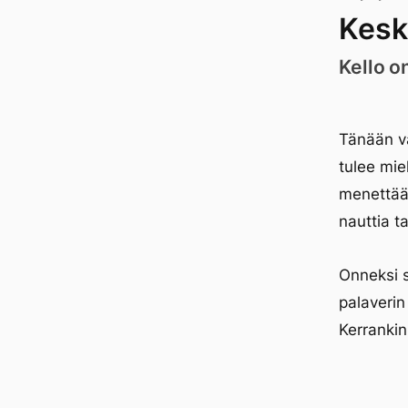
Kesk
Kello o
Tänään vä
tulee mi
menettää 
nauttia 
Onneksi s
palaverin
Kerrankin