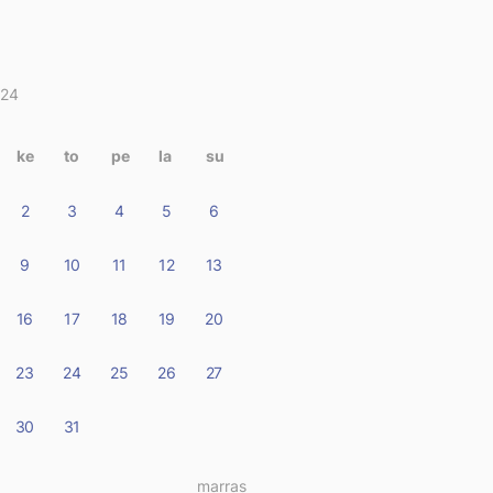
024
itukset
terissa
ke
to
pe
la
su
2
3
4
5
6
9
10
11
12
13
16
17
18
19
20
23
24
25
26
27
30
31
marras »