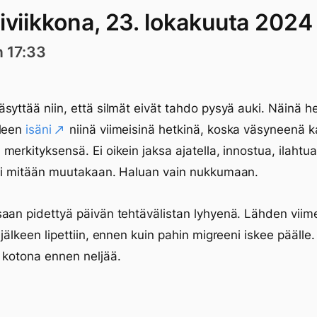
iviikkona, 23. lokakuuta 2024
n 17:33
syttää niin, että silmät eivät tahdo pysyä auki. Näinä h
eleen
isäni
niinä viimeisinä hetkinä, koska väsyneenä k
merkityksensä. Ei oikein jaksa ajatella, innostua, ilahtua,
tai mitään muutakaan. Haluan vain nukkumaan.
aan pidettyä päivän tehtävälistan lyhyenä. Lähden viim
 jälkeen lipettiin, ennen kuin pahin migreeni iskee päälle.
 kotona ennen neljää.