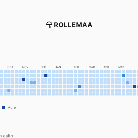
ROLLEMAA
OCT
NOV
DEC
JAN
FEB
MAR
APR
MAY
More
 aalto