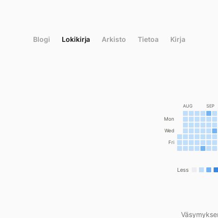
Siirry
suoraan
sisältöön
Blogi
Lokikirja
Arkisto
Tietoa
Kirja
AUG
SEP
Mon
Wed
Fri
Less
Väsymyksen