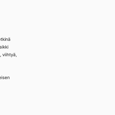
etkinä
aikki
 viihtyä,
eisen