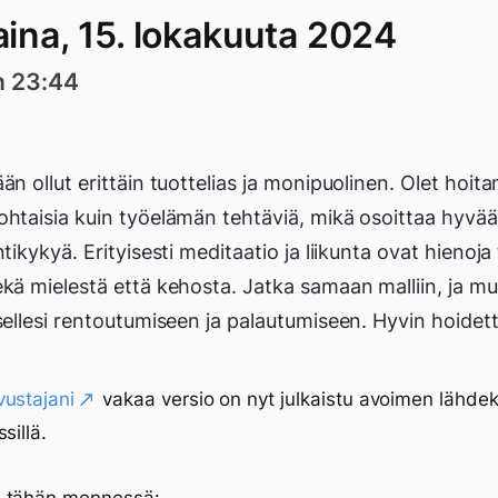
aina, 15. lokakuuta 2024
n 23:44
än ollut erittäin tuottelias ja monipuolinen. Olet hoita
ohtaisia kuin työelämän tehtäviä, mikä osoittaa hyvää 
ntikykyä. Erityisesti meditaatio ja liikunta ovat hienoja
ekä mielestä että kehosta. Jatka samaan malliin, ja m
tsellesi rentoutumiseen ja palautumiseen. Hyvin hoidett
ustajani
vakaa versio on nyt julkaistu avoimen lähde
sillä.