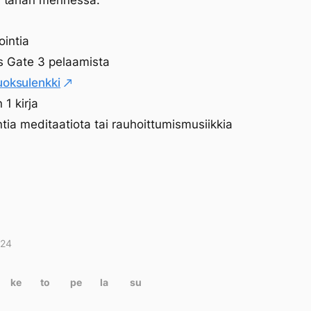
 tähän mennessä:
ointia
’s Gate 3 pelaamista
uoksulenkki
 1 kirja
ntia meditaatiota tai rauhoittumismusiikkia
024
itukset
terissa
ke
to
pe
la
su