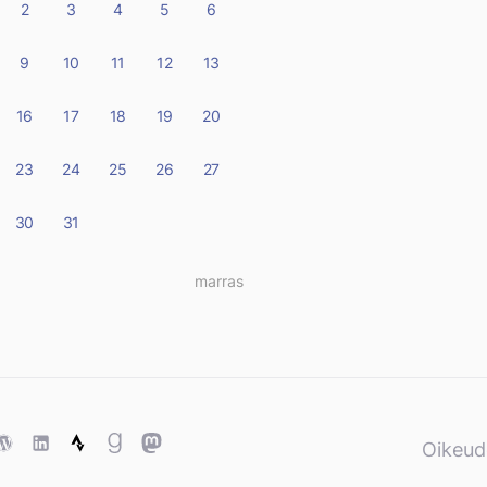
2
3
4
5
6
9
10
11
12
13
16
17
18
19
20
23
24
25
26
27
30
31
marras »
ase
WordPress
WordPress
Strava
Goodreads
Mastodon
Oikeud