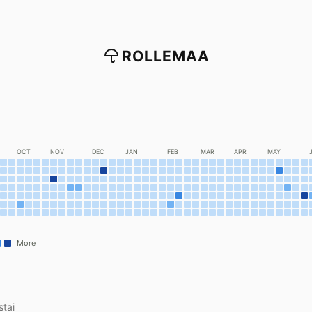
ROLLEMAA
OCT
NOV
DEC
JAN
FEB
MAR
APR
MAY
More
stai