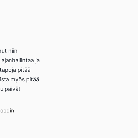
nut niin
ajanhallintaa ja
 tapoja pitää
uista myös pitää
u päivä!
koodin