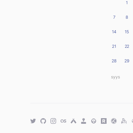
1
7
8
14
15
21
22
28
29
« syys
Twitter
GitHub
Twitter
Last.fm
Untappd
Retro
Overwatch
Rawg.io
Trakt
Keyb
Achievements