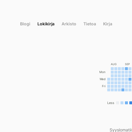
Siirry
suoraan
sisältöön
Blogi
Lokikirja
Arkisto
Tietoa
Kirja
AUG
SEP
Mon
Wed
Fri
Less
Syyslomatii