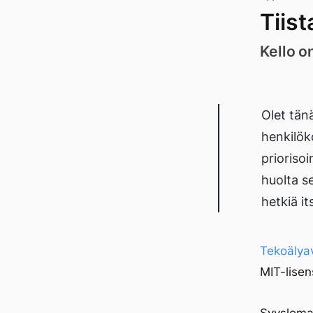
Tiist
Kello o
Olet tänä
henkilök
priorisoi
huolta s
hetkiä i
Tekoälyav
MIT-lisens