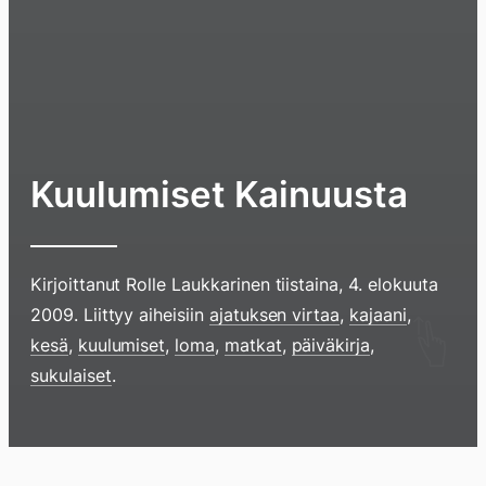
Kuulumiset Kainuusta
Kirjoittanut
Rolle Laukkarinen
tiistaina, 4. elokuuta
2009
. Liittyy aiheisiin
ajatuksen virtaa
,
kajaani
,
Hyppää
kesä
,
kuulumiset
,
loma
,
matkat
,
päiväkirja
,
sisältöö
sukulaiset
.
pyyhkim
näyttöä
sormell
Blogi
Lokikirja
Arkisto
Tietoa
Kirja