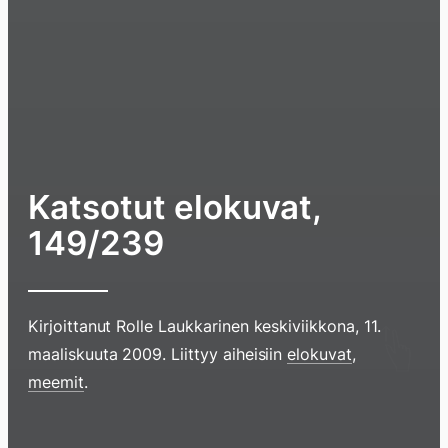
Katsotut elokuvat,
149/239
Kirjoittanut
Rolle Laukkarinen
keskiviikkona, 11.
maaliskuuta 2009
. Liittyy aiheisiin
elokuvat
,
meemit
.
Hyppää
sisältöö