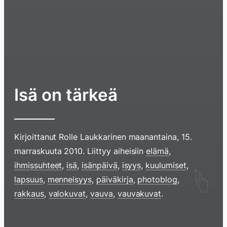
Isä on tärkeä
Kirjoittanut
Rolle Laukkarinen
maanantaina, 15.
marraskuuta 2010
. Liittyy aiheisiin
elämä
,
ihmissuhteet
,
isä
,
isänpäivä
,
isyys
,
kuulumiset
,
Hyppää
lapsuus
,
menneisyys
,
päiväkirja
,
photoblog
,
sisältöö
rakkaus
,
valokuvat
,
vauva
,
vauvakuvat
.
pyyhkim
näyttöä