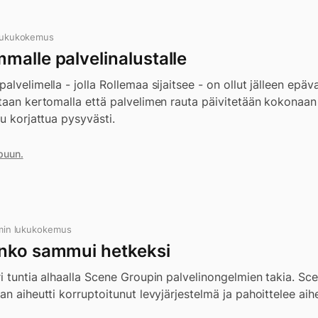
 lukukokemus
malle palvelinalustalle
alvelimella - jolla Rollemaa sijaitsee - on ollut jälleen ep
itaan kertomalla että palvelimen rauta päivitetään kokonaan
tu korjattua pysyvästi.
puun.
 min lukukokemus
inko sammui hetkeksi
i tuntia alhaalla Scene Groupin palvelinongelmien takia. S
an aiheutti korruptoitunut levyjärjestelmä ja pahoittelee aihe