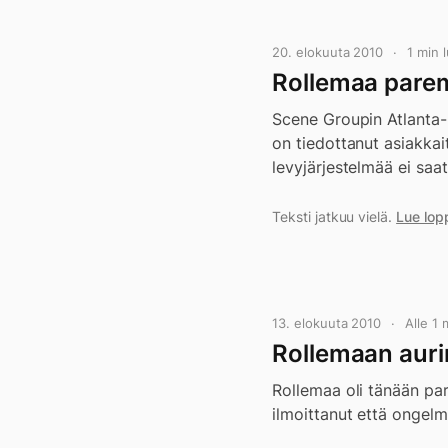
20. elokuuta 2010
1 min
Rollemaa parem
Scene Groupin Atlanta-p
on tiedottanut asiakka
levyjärjestelmää ei saa
Teksti jatkuu vielä.
Lue lop
13. elokuuta 2010
Alle 1
Rollemaan aur
Rollemaa oli tänään par
ilmoittanut että ongelm