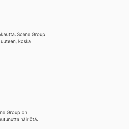
ävakautta. Scene Group
 uuteen, koska
cene Group on
utunutta häiriötä.