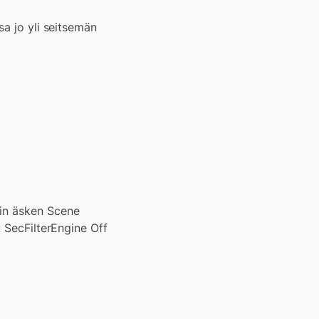
sa jo yli seitsemän
ain äsken Scene
: SecFilterEngine Off