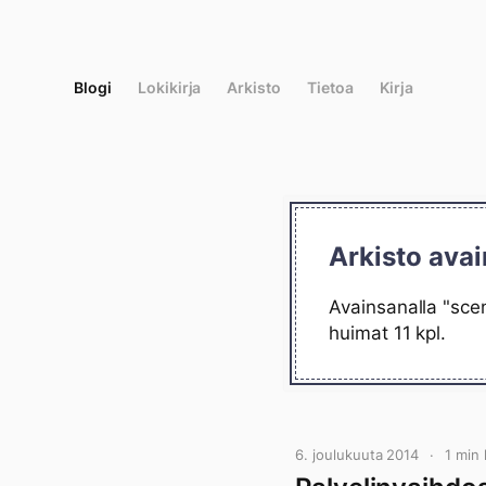
Siirry
suoraan
sisältöön
Blogi
Lokikirja
Arkisto
Tietoa
Kirja
Arkisto avai
Avainsanalla "scen
huimat 11 kpl.
6. joulukuuta 2014
1 min