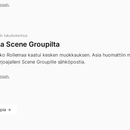
puun.
min lukukokemus
ea Scene Groupilta
koko Rollemaa kaatui kesken muokkauksen. Asia huomattiin m
arjoajalleni Scene Groupille sähköpostia.
puun.
pia →