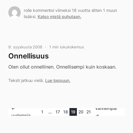
rolle kommentoi viimeksi 18 vuotta sitten 1 muun
lisäksi.
Katso mistä puhutaan.
9. syyskuuta 2008
1 min lukukokemus
Onnellisuus
Olen ollut onnellinen. Onnellisempi kuin koskaan.
Teksti jatkuu vielä.
Lue loppuun.
←
vanhempia
1
…
17
18
19
20
21
uudempia
→