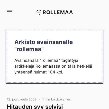
Siirry
suoraan
ROLLEMAA
sisältöön
Arkisto avainsanalle
"rollemaa"
Avainsanalla "rollemaa" tägättyjä
artikkeleja Rollemaassa on tällä hetkellä
yhteensä huimat 104 kpl.
12. joulukuuta 2008
1 min lukukokemus
Hitauden syy selvisi