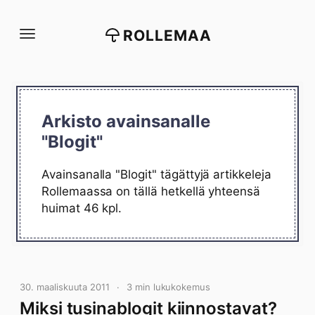
Siirry
suoraan
ROLLEMAA
sisältöön
Arkisto avainsanalle
"Blogit"
Avainsanalla "Blogit" tägättyjä artikkeleja
Rollemaassa on tällä hetkellä yhteensä
huimat 46 kpl.
30. maaliskuuta 2011
3 min lukukokemus
Miksi tusinablogit kiinnostavat?