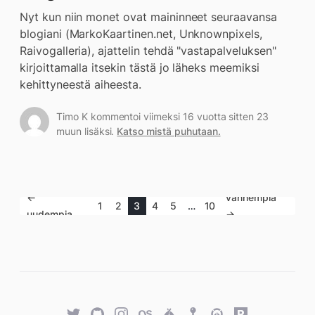
Nyt kun niin monet ovat maininneet seuraavansa
blogiani (MarkoKaartinen.net, Unknownpixels,
Raivogalleria), ajattelin tehdä "vastapalveluksen"
kirjoittamalla itsekin tästä jo läheks meemiksi
kehittyneestä aiheesta.
Timo K kommentoi viimeksi 16 vuotta sitten 23
muun lisäksi.
Katso mistä puhutaan.
←
vanhempia
1
2
3
4
5
…
10
uudempia
→
Twitter
GitHub
Twitter
Last.fm
Untappd
Retro
Overwatch
Rawg.io