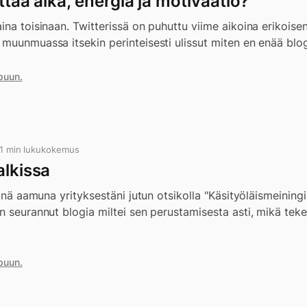
ittää aika, energia ja motivaatio?
ina toisinaan. Twitterissä on puhuttu viime aikoina erikoise
 muunmuassa itsekin perinteisesti ulissut miten en enää bl
puun.
 1 min lukukokemus
alkissa
tänä aamuna yrityksestäni jutun otsikolla "Käsityöläismeiningi
n seurannut blogia miltei sen perustamisesta asti, mikä teke
puun.