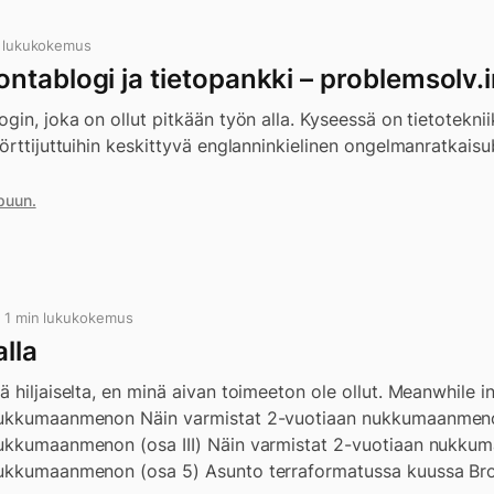
n lukukokemus
ntablogi ja tietopankki – problemsolv.
gin, joka on ollut pitkään työn alla. Kyseessä on tietotekni
örttijuttuihin keskittyvä englanninkielinen ongelmanratkaisu
puun.
e 1 min lukukokemus
lla
 hiljaiselta, en minä aivan toimeeton ole ollut. Meanwhile in
nukkumaanmenon Näin varmistat 2-vuotiaan nukkumaanmenon
nukkumaanmenon (osa III) Näin varmistat 2-vuotiaan nukku
nukkumaanmenon (osa 5) Asunto terraformatussa kuussa Bro