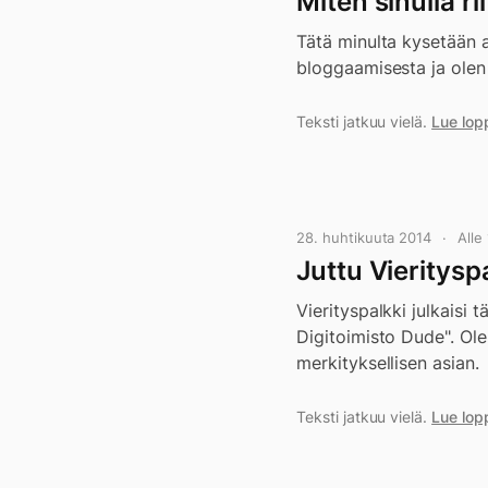
Miten sinulla ri
Tätä minulta kysetään a
bloggaamisesta ja olen
Teksti jatkuu vielä.
Lue lop
28. huhtikuuta 2014
Alle
Juttu Vieritysp
Vierityspalkki julkaisi 
Digitoimisto Dude". Ole
merkityksellisen asian.
Teksti jatkuu vielä.
Lue lop