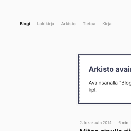
Siirry
suoraan
sisältöön
Blogi
Lokikirja
Arkisto
Tietoa
Kirja
Arkisto avai
Avainsanalla "Blog
kpl.
2. lokakuuta 2014
6 min 