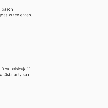
n paljon
oggaa kuten ennen.
llä webbisivuja" “
e tästä erityisen