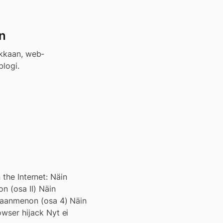
in
ikkaan, web-
blogi.
 the Internet: Näin
 (osa II) Näin
maanmenon (osa 4) Näin
wser hijack Nyt ei