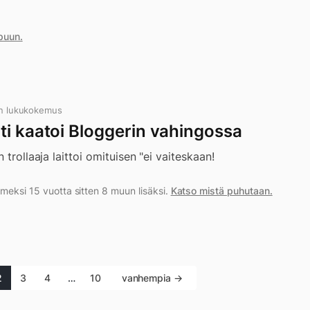
puun.
n lukukokemus
ti kaatoi Bloggerin vahingossa
 trollaaja laittoi omituisen "ei vaiteskaan!
meksi 15 vuotta sitten 8 muun lisäksi.
Katso mistä puhutaan.
2
3
4
…
10
vanhempia →