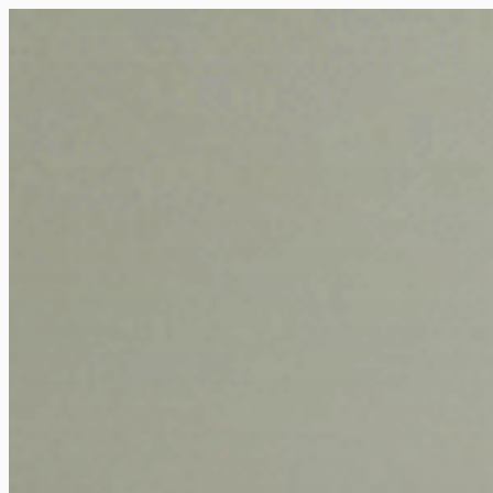
Siirry
suoraan
Rollemaa
sisältöön