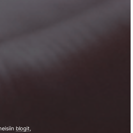
iheisiin
blogit
,