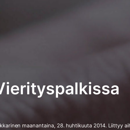
Vierityspalkissa
ukkarinen
maanantaina, 28. huhtikuuta 2014
. Liittyy a