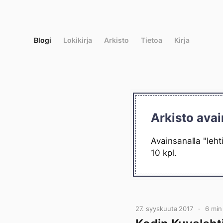
Siirry
suoraan
sisältöön
Blogi
Lokikirja
Arkisto
Tietoa
Kirja
Arkisto avai
Avainsanalla "leht
10 kpl.
27. syyskuuta 2017
6 min