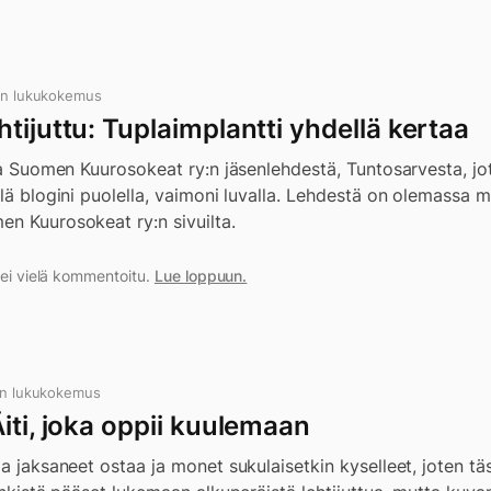
in lukukokemus
tijuttu: Tuplaimplantti yhdellä kertaa
sia Suomen Kuurosokeat ry:n jäsenlehdestä, Tuntosarvesta, jot
llä blogini puolella, vaimoni luvalla. Lehdestä on olemassa 
en Kuurosokeat ry:n sivuilta.
a ei vielä kommentoitu.
Lue loppuun.
in lukukokemus
iti, joka oppii kuulemaan
a jaksaneet ostaa ja monet sukulaisetkin kyselleet, joten täss