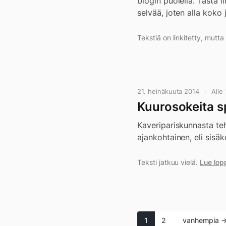
blogin puolella. Tästä 
selvää, joten alla koko 
Tekstiä on linkitetty, mutt
21. heinäkuuta 2014
Alle
Kuurosokeita sp
Kaveripariskunnasta teht
ajankohtainen, eli sisä
Teksti jatkuu vielä.
Lue lop
1
2
vanhempia 