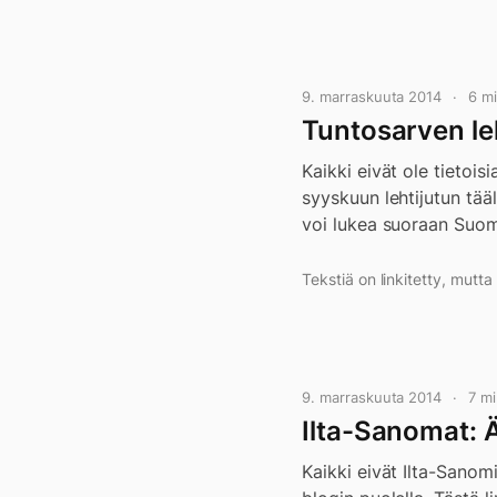
9. marraskuuta 2014
6 m
Tuntosarven leh
Kaikki eivät ole tietoi
syyskuun lehtijutun tää
voi lukea suoraan Suom
Tekstiä on linkitetty, mutt
9. marraskuuta 2014
7 m
Ilta-Sanomat: Ä
Kaikki eivät Ilta-Sanomi