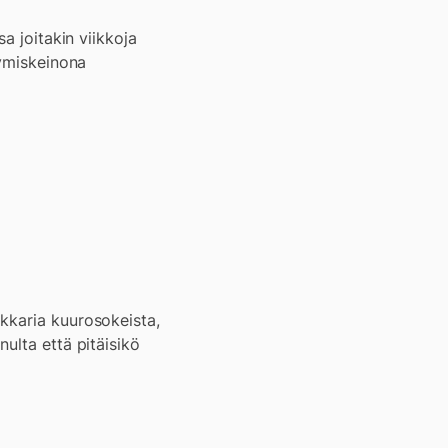
a joitakin viikkoja
tymiskeinona
kkaria kuurosokeista,
ulta että pitäisikö