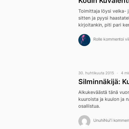
Kodin Kuvalehti
Toimittaja löysi velka- 
sitten ja pyysi haastat
kirjoitankin, piti pari 
Rolle kommentoi vii
30. huhtikuuta 2015
4 mi
Silminnäkijä: Ku
Alkukeväästä tänä vuon
kuuroista ja kuulon ja 
osallistua.
UnuhiNuiʻi kommento