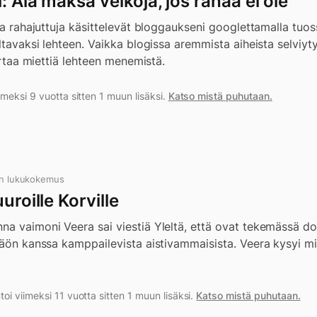
: Älä maksa velkoja, jos rahaa ei ole
ja rahajuttuja käsittelevät bloggaukseni googlettamalla tuoss
eltavaksi lehteen. Vaikka blogissa aremmista aiheista selviy
kertaa miettiä lehteen menemistä.
meksi 9 vuotta sitten 1 muun lisäksi.
Katso mistä puhutaan.
n lukukokemus
uroille Korville
na vaimoni Veera sai viestiä Yleltä, että ovat tekemässä do
näön kanssa kamppailevista aistivammaisista. Veera kysyi min
i viimeksi 11 vuotta sitten 1 muun lisäksi.
Katso mistä puhutaan.