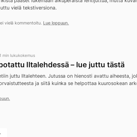
linkistä pääset lukemaan alkuperäistä lehtijuttua, mutta kuv
juttu vielä tekstiversiona.
a ei vielä kommentoitu.
Lue loppuun.
 1 min lukukokemus
otattu Iltalehdessä – lue juttu tästä
iin juttu Iltalehteen. Jutussa on hienosti avattu aiheesta, j
korvaistutteesta ja siitä kuinka se helpottaa kuurosokean ark
puun.
→