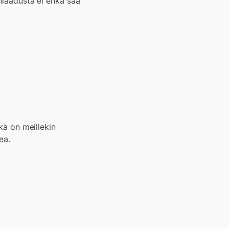
anlaadusta ei ehkä saa
oka on meillekin
ea.