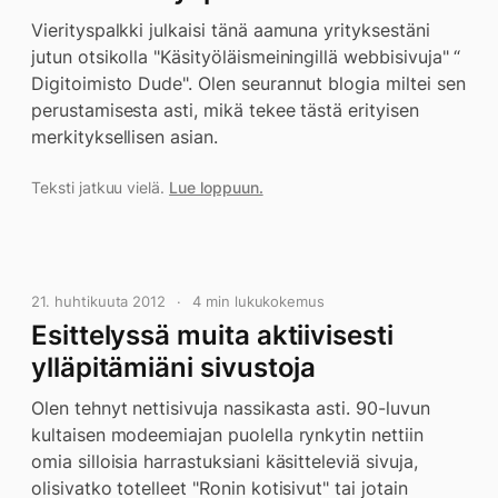
Vierityspalkki julkaisi tänä aamuna yrityksestäni
jutun otsikolla "Käsityöläismeiningillä webbisivuja" “
Digitoimisto Dude". Olen seurannut blogia miltei sen
perustamisesta asti, mikä tekee tästä erityisen
merkityksellisen asian.
Teksti jatkuu vielä.
Lue loppuun.
21. huhtikuuta 2012
4 min lukukokemus
Esittelyssä muita aktiivisesti
ylläpitämiäni sivustoja
Olen tehnyt nettisivuja nassikasta asti. 90-luvun
kultaisen modeemiajan puolella rynkytin nettiin
omia silloisia harrastuksiani käsitteleviä sivuja,
olisivatko totelleet "Ronin kotisivut" tai jotain