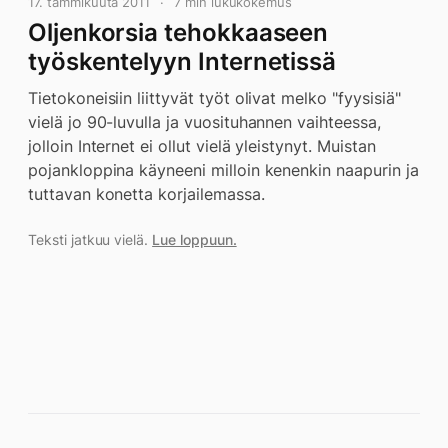
17. tammikuuta 2011
7 min lukukokemus
Oljenkorsia tehokkaaseen
työskentelyyn Internetissä
Tietokoneisiin liittyvät työt olivat melko "fyysisiä"
vielä jo 90-luvulla ja vuosituhannen vaihteessa,
jolloin Internet ei ollut vielä yleistynyt. Muistan
pojankloppina käyneeni milloin kenenkin naapurin ja
tuttavan konetta korjailemassa.
Teksti jatkuu vielä.
Lue loppuun.