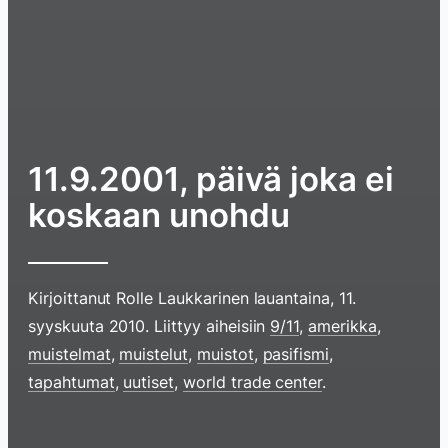
11.9.2001, päivä joka ei
koskaan unohdu
Kirjoittanut
Rolle Laukkarinen
lauantaina, 11.
syyskuuta 2010
. Liittyy aiheisiin
9/11
,
amerikka
,
muistelmat
,
muistelut
,
muistot
,
pasifismi
,
Hyppää
tapahtumat
,
uutiset
,
world trade center
.
sisältöö
pyyhkim