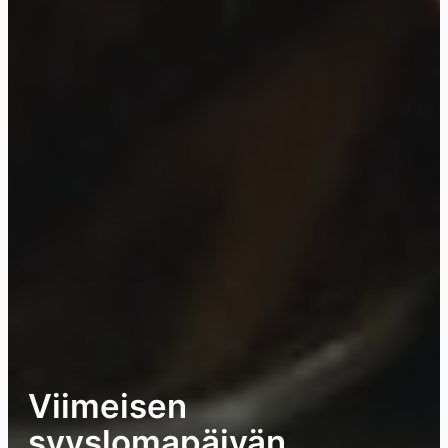
Viimeisen
syyslomapäivän