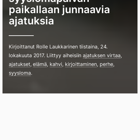
paikallaan junnaavia
ajatuksia
Kirjoittanut
Rolle Laukkarinen
tiistaina, 24.
lokakuuta 2017
. Liittyy aiheisiin
ajatuksen virtaa
,
ajatukset
,
elämä
,
kahvi
,
kirjoittaminen
,
perhe
,
Hyppää
syysloma
.
sisältöö
pyyhkim
näyttöä
Blogi
Lokikirja
Arkisto
Tietoa
Kirja
sormell
ylöspäi
tai
klikkaam