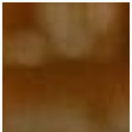
Siirry
suoraan
Rollemaa
sisältöön