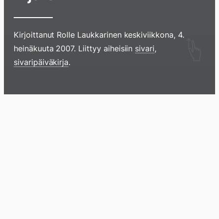
Kirjoittanut
Rolle Laukkarinen
keskiviikkona, 4.
Hyppää
heinäkuuta 2007
. Liittyy aiheisiin
sivari
,
sisältöö
sivaripäiväkirja
.
pyyhkim
näyttöä
sormell
Blogi
Lokikirja
Arkisto
Tietoa
Kirja
ylöspäi
tai
klikkaam
tästä
Arkistomatskua