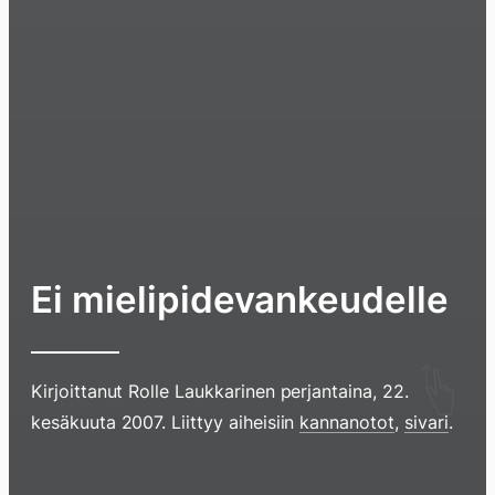
Ei mielipidevankeudelle
Hyppää
Kirjoittanut
Rolle Laukkarinen
perjantaina, 22.
sisältöö
kesäkuuta 2007
. Liittyy aiheisiin
kannanotot
,
sivari
.
pyyhkim
näyttöä