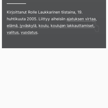
Kirjoittanut
Rolle Laukkarinen
tiistaina, 19.
huhtikuuta 2005
. Liittyy aiheisiin
ajatuksen virtaa
,
Hyppää
elämä
,
jyväskylä
,
koulu
,
koulujen lakkauttamiset
,
sisältöö
valitus
,
vuodatus
.
pyyhkim
näyttöä
sormell
Blogi
Lokikirja
Arkisto
Tietoa
Kirja
ylöspäi
tai
klikkaam
tästä
Arkistomatskua