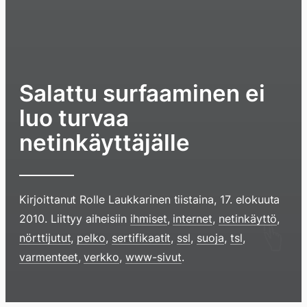
Salattu surfaaminen ei
luo turvaa
netinkäyttäjälle
Kirjoittanut
Rolle Laukkarinen
tiistaina, 17. elokuuta
2010
. Liittyy aiheisiin
ihmiset
,
internet
,
netinkäyttö
,
Hyppää
nörttijutut
,
pelko
,
sertifikaatit
,
ssl
,
suoja
,
tsl
,
sisältöö
varmenteet
,
verkko
,
www-sivut
.
pyyhkim
näyttöä