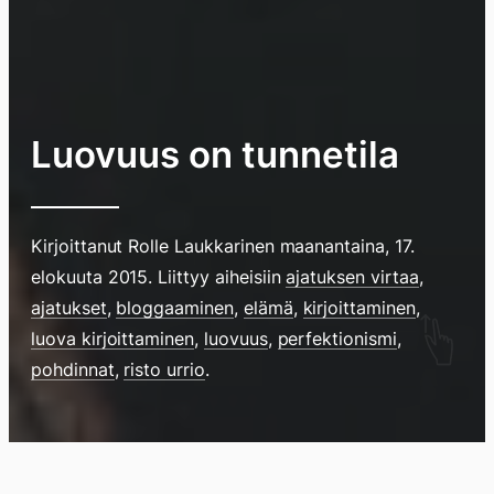
Luovuus on tunnetila
Kirjoittanut
Rolle Laukkarinen
maanantaina, 17.
elokuuta 2015
. Liittyy aiheisiin
ajatuksen virtaa
,
ajatukset
,
bloggaaminen
,
elämä
,
kirjoittaminen
,
Hyppää
luova kirjoittaminen
,
luovuus
,
perfektionismi
,
sisältöö
pohdinnat
,
risto urrio
.
pyyhkim
näyttöä
sormell
Blogi
Lokikirja
Arkisto
Tietoa
Kirja