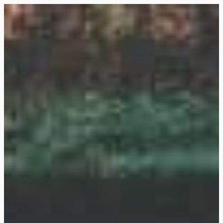
Siirry
suoraan
Rollemaa
sisältöön